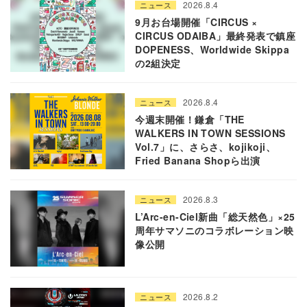
2026.8.4
ニュース
9月お台場開催「CIRCUS ×
CIRCUS ODAIBA」最終発表で鎮座
DOPENESS、Worldwide Skippa
の2組決定
2026.8.4
ニュース
今週末開催！鎌倉「THE
WALKERS IN TOWN SESSIONS
Vol.7」に、さらさ、kojikoji、
Fried Banana Shopら出演
2026.8.3
ニュース
L’Arc-en-Ciel新曲「総天然色」×25
周年サマソニのコラボレーション映
像公開
2026.8.2
ニュース