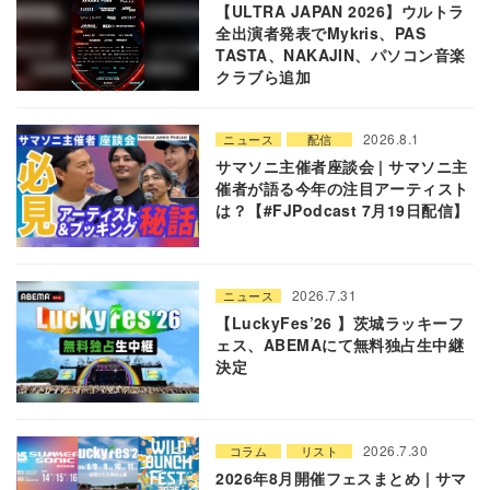
【ULTRA JAPAN 2026】ウルトラ
全出演者発表でMykris、PAS
TASTA、NAKAJIN、パソコン音楽
クラブら追加
2026.8.1
ニュース
配信
サマソニ主催者座談会 | サマソニ主
催者が語る今年の注目アーティスト
は？【#FJPodcast 7月19日配信】
2026.7.31
ニュース
【LuckyFes’26 】茨城ラッキーフ
ェス、ABEMAにて無料独占生中継
決定
2026.7.30
コラム
リスト
2026年8月開催フェスまとめ | サマ