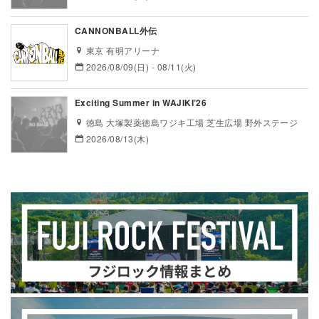
CANNONBALL外伝
東京 有明アリーナ
2026/08/09(日) - 08/11(火)
Exciting Summer in WAJIKI’26
徳島 大塚製薬徳島ワジキ工場 芝生広場 野外ステージ
2026/08/13(木)