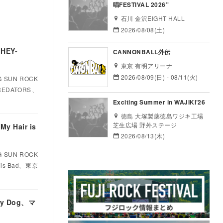
唱FESTIVAL 2026”
石川 金沢EIGHT HALL
2026/08/08(土)
HEY-
CANNONBALL外伝
東京 有明アリーナ
2026/08/09(日) - 08/11(火)
UN ROCK
EDATORS、
Exciting Summer in WAJIKI’26
徳島 大塚製薬徳島ワジキ工場
芝生広場 野外ステージ
 Hair is
2026/08/13(木)
UN ROCK
is Bad、東京
y Dog、マ