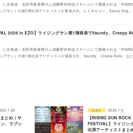
土）に北海道・石狩湾新港樽川ふ頭横野外特設ステージにて開催される「RISING S
O」（ライジングサン）の第2弾出演アーティストが発表され、レミオロメン、Saucy Dog
TIVAL 2026 in EZO】ライジングサン第1弾発表でVaundy、Creepy 
土）に北海道・石狩湾新港樽川ふ頭横野外特設ステージにて開催される「RISING S
（ライジングサン）の第1弾出演アーティストが発表され、Vaundy、Creepy Nuts、なとり
026.7.30
2026.1.4
リスト
まとめ | サ
【RISING SUN ROCK
サン、ラブシ
FESTIVAL】ライジ
出演アーティストまとめ