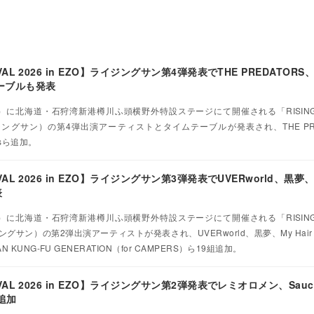
TIVAL 2026 in EZO】ライジングサン第4弾発表でTHE PREDATORS、
テーブルも発表
土）に北海道・石狩湾新港樽川ふ頭横野外特設ステージにて開催される「RISING S
O」（ライジングサン）の第4弾出演アーティストとタイムテーブルが発表され、THE PR
cksら追加。
TIVAL 2026 in EZO】ライジングサン第3弾発表でUVERworld、黒夢、My
表
土）に北海道・石狩湾新港樽川ふ頭横野外特設ステージにて開催される「RISING S
（ライジングサン）の第2弾出演アーティストが発表され、UVERworld、黒夢、My Hair 
UNG-FU GENERATION（for CAMPERS）ら19組追加。
STIVAL 2026 in EZO】ライジングサン第2弾発表でレミオロメン、Sauc
追加