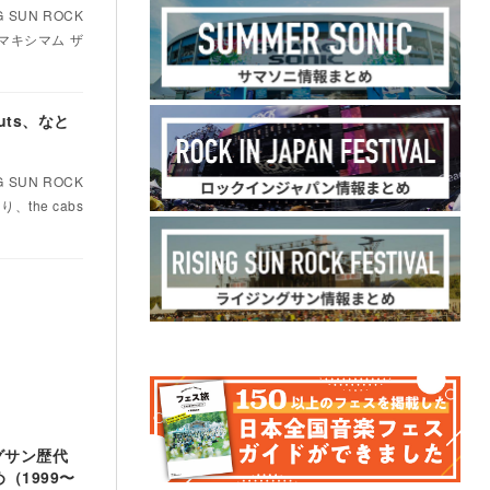
UN ROCK
、マキシマム ザ
Nuts、なと
UN ROCK
、the cabs
ングサン歴代
（1999〜