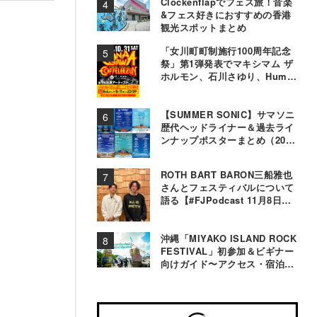
Clockenflapでフェス旅！音楽
&フェス好きにおすすめの香港
観光スポットまとめ
「女川町町制施行100周年記念
祭」第1弾発表でマキシマム ザ
ホルモン、石川さゆり、Hump
Backら11組決定
【SUMMER SONIC】サマソニ
歴代ヘッドライナー＆過去ライ
ンナップポスターまとめ（2000
年〜2025年）
ROTH BART BARON三船雅也
さんとフェスティバルについて
語る【#FJPodcast 11月8日配
信】
沖縄「MIYAKO ISLAND ROCK
FESTIVAL」初参加＆ビギナー
向けガイド〜アクセス・宿泊・
観光事情＆お役立ちTips〜