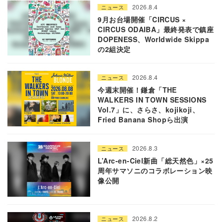
2026.8.4
ニュース
9月お台場開催「CIRCUS ×
CIRCUS ODAIBA」最終発表で鎮座
DOPENESS、Worldwide Skippa
の2組決定
2026.8.4
ニュース
今週末開催！鎌倉「THE
WALKERS IN TOWN SESSIONS
Vol.7」に、さらさ、kojikoji、
Fried Banana Shopら出演
2026.8.3
ニュース
L’Arc-en-Ciel新曲「総天然色」×25
周年サマソニのコラボレーション映
像公開
2026.8.2
ニュース