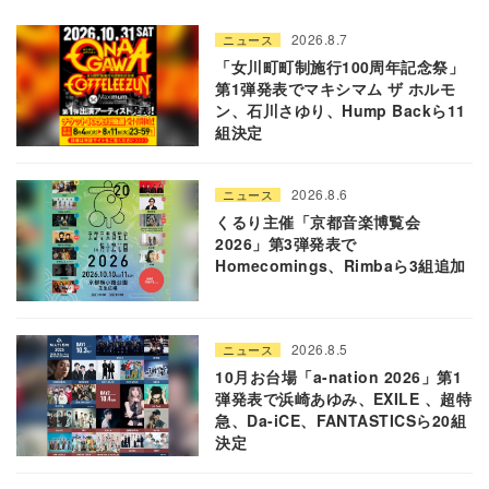
2026.8.7
ニュース
「女川町町制施行100周年記念祭」
第1弾発表でマキシマム ザ ホルモ
ン、石川さゆり、Hump Backら11
組決定
2026.8.6
ニュース
くるり主催「京都音楽博覧会
2026」第3弾発表で
Homecomings、Rimbaら3組追加
2026.8.5
ニュース
10月お台場「a-nation 2026」第1
弾発表で浜崎あゆみ、EXILE 、超特
急、Da-iCE、FANTASTICSら20組
決定