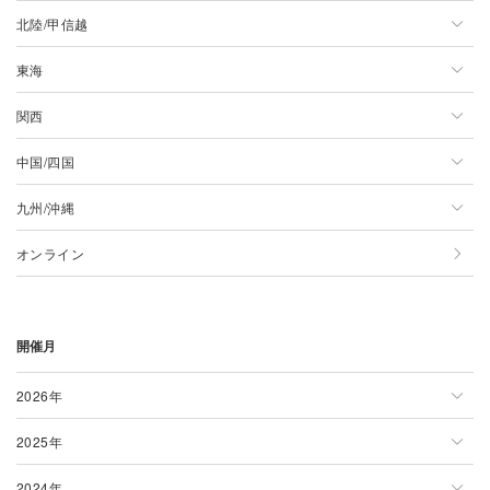
北陸/甲信越
北海道
関東一覧
東海
青森県
東京都
北陸/甲信越一覧
関西
岩手県
神奈川県
新潟県
東海一覧
中国/四国
宮城県
千葉県
長野県
静岡県
関西一覧
九州/沖縄
秋田県
埼玉県
山梨県
愛知県
大阪府
中国/四国一覧
オンライン
山形県
茨城県
石川県
岐阜県
京都府
広島県
九州/沖縄一覧
福島県
群馬県
富山県
三重県
兵庫県
岡山県
佐賀県
開催月
栃木県
福井県
奈良県
島根県
大分県
滋賀県
鳥取県
宮崎県
2026年
和歌山県
山口県
沖縄県
2025年
2026年一覧
徳島県
熊本県
2024年
1月
2025年一覧