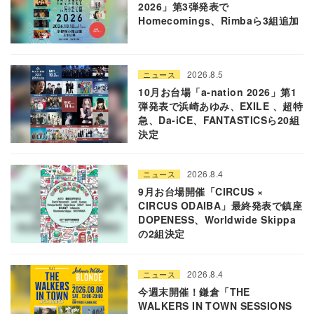
2026」第3弾発表で
Homecomings、Rimbaら3組追加
2026.8.5
ニュース
10月お台場「a-nation 2026」第1
弾発表で浜崎あゆみ、EXILE 、超特
急、Da-iCE、FANTASTICSら20組
決定
2026.8.4
ニュース
9月お台場開催「CIRCUS ×
CIRCUS ODAIBA」最終発表で鎮座
DOPENESS、Worldwide Skippa
の2組決定
2026.8.4
ニュース
今週末開催！鎌倉「THE
WALKERS IN TOWN SESSIONS