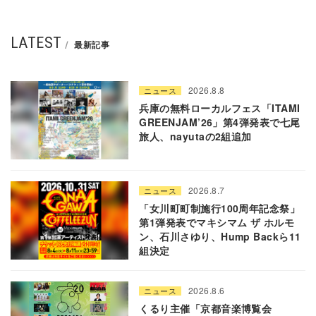
LATEST
最新記事
2026.8.8
ニュース
兵庫の無料ローカルフェス「ITAMI
GREENJAM’26」第4弾発表で七尾
旅人、nayutaの2組追加
2026.8.7
ニュース
「女川町町制施行100周年記念祭」
第1弾発表でマキシマム ザ ホルモ
ン、石川さゆり、Hump Backら11
組決定
2026.8.6
ニュース
くるり主催「京都音楽博覧会