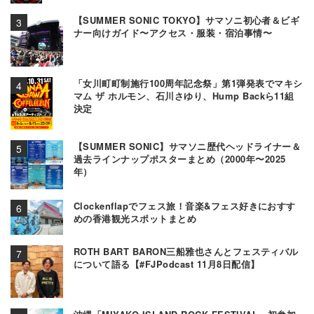
【SUMMER SONIC TOKYO】サマソニ初心者＆ビギ
ナー向けガイド〜アクセス・服装・宿泊事情〜
「女川町町制施行100周年記念祭」第1弾発表でマキシ
マム ザ ホルモン、石川さゆり、Hump Backら11組
決定
【SUMMER SONIC】サマソニ歴代ヘッドライナー＆
過去ラインナップポスターまとめ（2000年〜2025
年）
Clockenflapでフェス旅！音楽&フェス好きにおすす
めの香港観光スポットまとめ
ROTH BART BARON三船雅也さんとフェスティバル
について語る【#FJPodcast 11月8日配信】