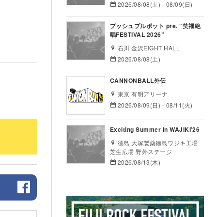
2026/08/08(土) - 08/09(日)
プッシュプルポット pre. “笑福絶
唱FESTIVAL 2026”
石川 金沢EIGHT HALL
2026/08/08(土)
CANNONBALL外伝
東京 有明アリーナ
2026/08/09(日) - 08/11(火)
Exciting Summer in WAJIKI’26
徳島 大塚製薬徳島ワジキ工場
芝生広場 野外ステージ
2026/08/13(木)