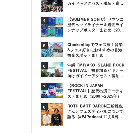
ガイド〜アクセス・服装・宿泊
事情〜
【SUMMER SONIC】サマソニ
歴代ヘッドライナー＆過去ライ
ンナップポスターまとめ（2000
年〜2025年）
Clockenflapでフェス旅！音楽
&フェス好きにおすすめの香港
観光スポットまとめ
沖縄「MIYAKO ISLAND ROCK
FESTIVAL」初参加＆ビギナー
向けガイド〜アクセス・宿泊・
観光事情＆お役立ちTips〜
【ROCK IN JAPAN
FESTIVAL】歴代出演アーティ
ストまとめ（2000〜2025年）
ROTH BART BARON三船雅也
さんとフェスティバルについて
語る【#FJPodcast 11月8日配
信】