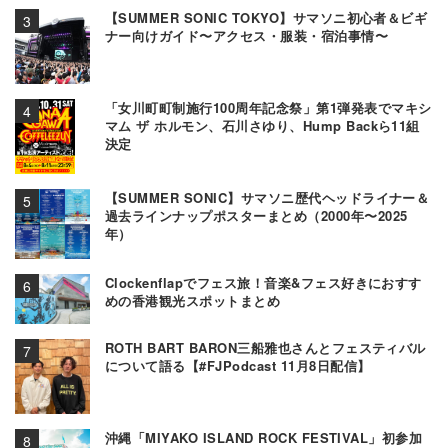
【SUMMER SONIC TOKYO】サマソニ初心者＆ビギ
ナー向けガイド〜アクセス・服装・宿泊事情〜
「女川町町制施行100周年記念祭」第1弾発表でマキシ
マム ザ ホルモン、石川さゆり、Hump Backら11組
決定
【SUMMER SONIC】サマソニ歴代ヘッドライナー＆
過去ラインナップポスターまとめ（2000年〜2025
年）
Clockenflapでフェス旅！音楽&フェス好きにおすす
めの香港観光スポットまとめ
ROTH BART BARON三船雅也さんとフェスティバル
について語る【#FJPodcast 11月8日配信】
沖縄「MIYAKO ISLAND ROCK FESTIVAL」初参加