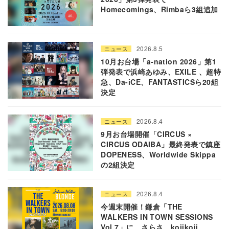
Homecomings、Rimbaら3組追加
2026.8.5
ニュース
10月お台場「a-nation 2026」第1
弾発表で浜崎あゆみ、EXILE 、超特
急、Da-iCE、FANTASTICSら20組
決定
2026.8.4
ニュース
9月お台場開催「CIRCUS ×
CIRCUS ODAIBA」最終発表で鎮座
DOPENESS、Worldwide Skippa
の2組決定
2026.8.4
ニュース
今週末開催！鎌倉「THE
WALKERS IN TOWN SESSIONS
Vol.7」に、さらさ、kojikoji、