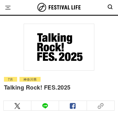
Skip
to
content
7月
神奈川県
Talking Rock! FES.2025