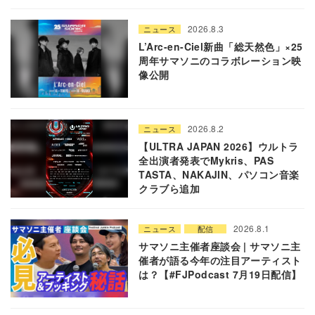
2026.8.3
ニュース
L’Arc-en-Ciel新曲「総天然色」×25
周年サマソニのコラボレーション映
像公開
2026.8.2
ニュース
【ULTRA JAPAN 2026】ウルトラ
全出演者発表でMykris、PAS
TASTA、NAKAJIN、パソコン音楽
クラブら追加
2026.8.1
ニュース
配信
サマソニ主催者座談会 | サマソニ主
催者が語る今年の注目アーティスト
は？【#FJPodcast 7月19日配信】