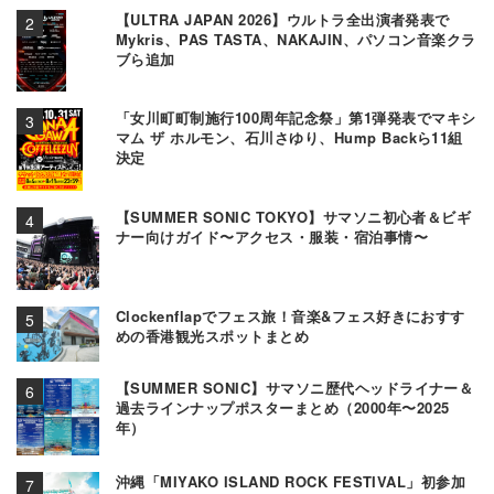
【ULTRA JAPAN 2026】ウルトラ全出演者発表で
Mykris、PAS TASTA、NAKAJIN、パソコン音楽クラ
ブら追加
「女川町町制施行100周年記念祭」第1弾発表でマキシ
マム ザ ホルモン、石川さゆり、Hump Backら11組
決定
【SUMMER SONIC TOKYO】サマソニ初心者＆ビギ
ナー向けガイド〜アクセス・服装・宿泊事情〜
Clockenflapでフェス旅！音楽&フェス好きにおすす
めの香港観光スポットまとめ
【SUMMER SONIC】サマソニ歴代ヘッドライナー＆
過去ラインナップポスターまとめ（2000年〜2025
年）
沖縄「MIYAKO ISLAND ROCK FESTIVAL」初参加