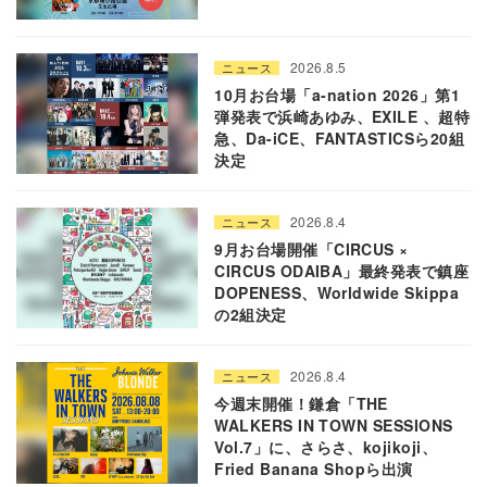
2026.8.5
ニュース
10月お台場「a-nation 2026」第1
弾発表で浜崎あゆみ、EXILE 、超特
急、Da-iCE、FANTASTICSら20組
決定
2026.8.4
ニュース
9月お台場開催「CIRCUS ×
CIRCUS ODAIBA」最終発表で鎮座
DOPENESS、Worldwide Skippa
の2組決定
2026.8.4
ニュース
今週末開催！鎌倉「THE
WALKERS IN TOWN SESSIONS
Vol.7」に、さらさ、kojikoji、
Fried Banana Shopら出演