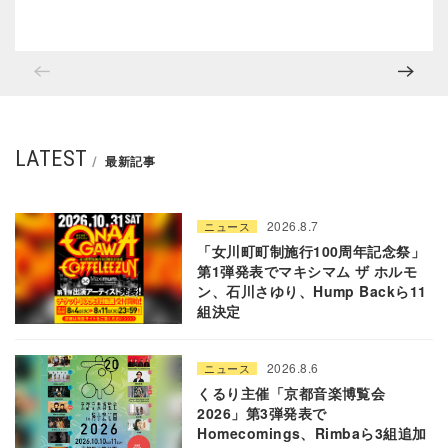
LATEST
最新記事
2026.8.7
ニュース
「女川町町制施行100周年記念祭」
第1弾発表でマキシマム ザ ホルモ
ン、石川さゆり、Hump Backら11
組決定
2026.8.6
ニュース
くるり主催「京都音楽博覧会
2026」第3弾発表で
Homecomings、Rimbaら3組追加