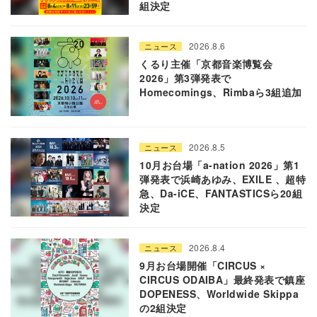
組決定
2026.8.6
ニュース
くるり主催「京都音楽博覧会
2026」第3弾発表で
Homecomings、Rimbaら3組追加
2026.8.5
ニュース
10月お台場「a-nation 2026」第1
弾発表で浜崎あゆみ、EXILE 、超特
急、Da-iCE、FANTASTICSら20組
決定
2026.8.4
ニュース
9月お台場開催「CIRCUS ×
CIRCUS ODAIBA」最終発表で鎮座
DOPENESS、Worldwide Skippa
の2組決定