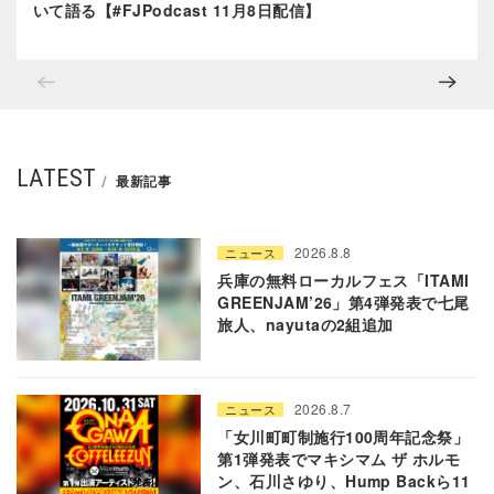
いて語る【#FJPodcast 11月8日配信】
LATEST
最新記事
2026.8.8
ニュース
兵庫の無料ローカルフェス「ITAMI
GREENJAM’26」第4弾発表で七尾
旅人、nayutaの2組追加
2026.8.7
ニュース
「女川町町制施行100周年記念祭」
第1弾発表でマキシマム ザ ホルモ
ン、石川さゆり、Hump Backら11