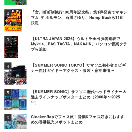
「女川町町制施行100周年記念祭」第1弾発表でマキシ
マム ザ ホルモン、石川さゆり、Hump Backら11組
決定
【ULTRA JAPAN 2026】ウルトラ全出演者発表で
Mykris、PAS TASTA、NAKAJIN、パソコン音楽クラ
ブら追加
【SUMMER SONIC TOKYO】サマソニ初心者＆ビギ
ナー向けガイド〜アクセス・服装・宿泊事情〜
【SUMMER SONIC】サマソニ歴代ヘッドライナー＆
過去ラインナップポスターまとめ（2000年〜2025
年）
Clockenflapでフェス旅！音楽&フェス好きにおすす
めの香港観光スポットまとめ