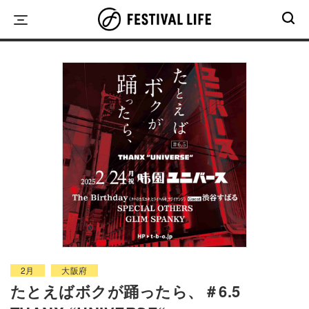
Skip
to
content
2月
大阪府
たとえばボクが踊ったら、＃6.5