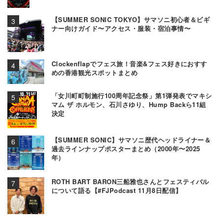
【SUMMER SONIC TOKYO】サマソニ初心者＆ビギ
ナー向けガイド〜アクセス・服装・宿泊事情〜
Clockenflapでフェス旅！音楽&フェス好きにおすす
めの香港観光スポットまとめ
「女川町町制施行100周年記念祭」第1弾発表でマキシ
マム ザ ホルモン、石川さゆり、Hump Backら11組
決定
【SUMMER SONIC】サマソニ歴代ヘッドライナー＆
過去ラインナップポスターまとめ（2000年〜2025
年）
ROTH BART BARON三船雅也さんとフェスティバル
について語る【#FJPodcast 11月8日配信】