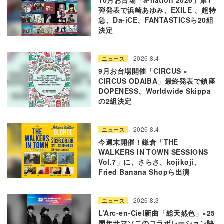
弾発表で浜崎あゆみ、EXILE 、超特
急、Da-iCE、FANTASTICSら20組
決定
2026.8.4
ニュース
9月お台場開催「CIRCUS ×
CIRCUS ODAIBA」最終発表で鎮座
DOPENESS、Worldwide Skippa
の2組決定
2026.8.4
ニュース
今週末開催！鎌倉「THE
WALKERS IN TOWN SESSIONS
Vol.7」に、さらさ、kojikoji、
Fried Banana Shopら出演
2026.8.3
ニュース
L’Arc-en-Ciel新曲「総天然色」×25
周年サマソニのコラボレーション映