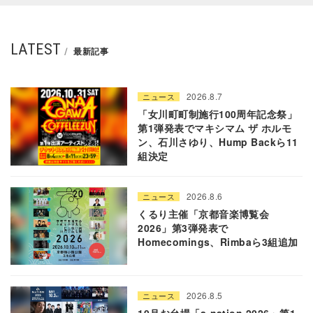
LATEST
最新記事
2026.8.7
ニュース
「女川町町制施行100周年記念祭」
第1弾発表でマキシマム ザ ホルモ
ン、石川さゆり、Hump Backら11
組決定
2026.8.6
ニュース
くるり主催「京都音楽博覧会
2026」第3弾発表で
Homecomings、Rimbaら3組追加
2026.8.5
ニュース
10月お台場「a-nation 2026」第1