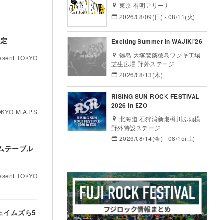
東京 有明アリーナ
2026/08/09(日) - 08/11(火)
決定
Exciting Summer in WAJIKI’26
徳島 大塚製薬徳島ワジキ工場
ent TOKYO
芝生広場 野外ステージ
2026/08/13(木)
RISING SUN ROCK FESTIVAL
2026 in EZO
O M.A.P.S
北海道 石狩湾新港樽川ふ頭横
野外特設ステージ
2026/08/14(金) - 08/15(土)
イムテーブル
ent TOKYO
ェイムズら5