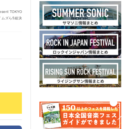
ent TOKYO
ェイムズら5組決