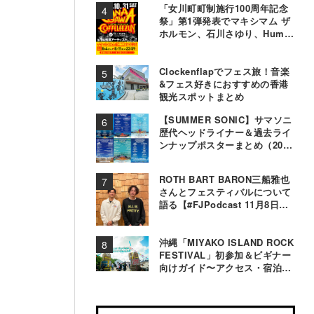
「女川町町制施行100周年記念
祭」第1弾発表でマキシマム ザ
ホルモン、石川さゆり、Hump
Backら11組決定
Clockenflapでフェス旅！音楽
&フェス好きにおすすめの香港
観光スポットまとめ
【SUMMER SONIC】サマソニ
歴代ヘッドライナー＆過去ライ
ンナップポスターまとめ（2000
年〜2025年）
ROTH BART BARON三船雅也
さんとフェスティバルについて
語る【#FJPodcast 11月8日配
信】
沖縄「MIYAKO ISLAND ROCK
FESTIVAL」初参加＆ビギナー
向けガイド〜アクセス・宿泊・
観光事情＆お役立ちTips〜