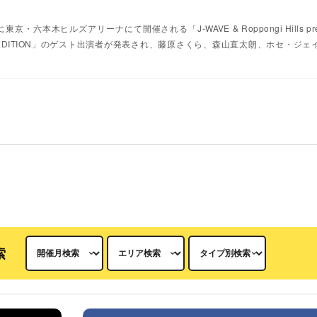
・六本木ヒルズアリーナにて開催される「J-WAVE & Roppongi Hills pres
UCTIONS EDITION」のゲスト出演者が発表され、藤原さくら、森山直太朗、ホセ・ジ
索