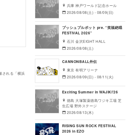
兵庫 神戸ワールド記念ホール
2026/08/08(土) - 08/09(日)
プッシュプルポット pre. “笑福絶唱
FESTIVAL 2026”
石川 金沢EIGHT HALL
2026/08/08(土)
CANNONBALL外伝
東京 有明アリーナ
開催される「横浜
2026/08/09(日) - 08/11(火)
Exciting Summer in WAJIKI’26
徳島 大塚製薬徳島ワジキ工場 芝
生広場 野外ステージ
2026/08/13(木)
RISING SUN ROCK FESTIVAL
2026 in EZO