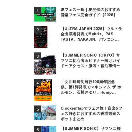
夏フェス一覧｜夏開催のおすすめ
音楽フェス完全ガイド【2026】
【ULTRA JAPAN 2026】ウルトラ
全出演者発表でMykris、PAS
TASTA、NAKAJIN、パソコン音
楽クラブら追加
【SUMMER SONIC TOKYO】サ
マソニ初心者＆ビギナー向けガイ
ド〜アクセス・服装・宿泊事情〜
「女川町町制施行100周年記念
祭」第1弾発表でマキシマム ザ ホ
ルモン、石川さゆり、Hump
Backら11組決定
Clockenflapでフェス旅！音楽&フ
ェス好きにおすすめの香港観光ス
ポットまとめ
【SUMMER SONIC】サマソニ歴