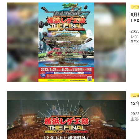
ニ
6月
LE
20
レゲ
RE
ニ
12
20
主催