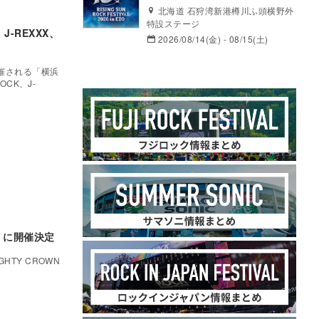
北海道 石狩湾新港樽川ふ頭横野外
特設ステージ
-REXXX、
2026/08/14(金) - 08/15(土)
開催される「横浜
OCK、J-
）に開催決定
HTY CROWN