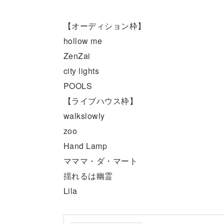
【オーディション枠】
hollow me
ZenZai
city lights
POOLS
【ライブハウス枠】
walkslowly
zoo
Hand Lamp
マママ・ダ・マート
揺れるは幽霊
Lila