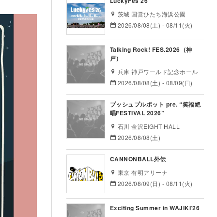
LuckyFes’26
茨城 国営ひたち海浜公園
2026/08/08(土) - 08/11(火)
Talking Rock! FES.2026（神
戸）
兵庫 神戸ワールド記念ホール
2026/08/08(土) - 08/09(日)
プッシュプルポット pre. “笑福絶
唱FESTIVAL 2026”
石川 金沢EIGHT HALL
2026/08/08(土)
CANNONBALL外伝
東京 有明アリーナ
2026/08/09(日) - 08/11(火)
Exciting Summer in WAJIKI’26