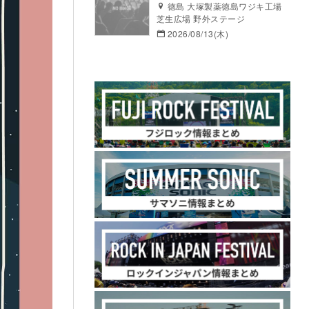
徳島 大塚製薬徳島ワジキ工場
芝生広場 野外ステージ
2026/08/13(木)