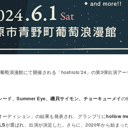
葡萄浪漫館にて開催される「hoshioto’24」の第3弾出演ア
ード、Summer Eye、磯貝サイモン、チョーキューメイ
の
オーディション」の結果も発表され、グランプリに
hollow 
OLS
が選ばれ、出演が決定した。さらに、2020年から始まっ