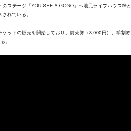
ステージ「YOU SEE A GOGO」へ地元ライブハウス枠
スされている。
ケットの販売を開始しており、前売券（8,000円）、学割
いる。