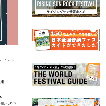
ーティスト
5組。
me、
た地元のラ