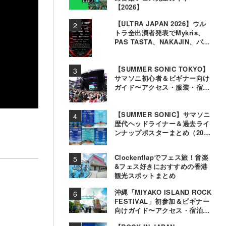
【2026】
【ULTRA JAPAN 2026】ウル
トラ全出演者発表でMykris、
PAS TASTA、NAKAJIN、パソ
コン音楽クラブら追加
【SUMMER SONIC TOKYO】
サマソニ初心者＆ビギナー向け
ガイド〜アクセス・服装・宿泊
事情〜
【SUMMER SONIC】サマソニ
歴代ヘッドライナー＆過去ライ
ンナップポスターまとめ（2000
年〜2025年）
Clockenflapでフェス旅！音楽
&フェス好きにおすすめの香港
観光スポットまとめ
沖縄「MIYAKO ISLAND ROCK
FESTIVAL」初参加＆ビギナー
向けガイド〜アクセス・宿泊・
観光事情＆お役立ちTips〜