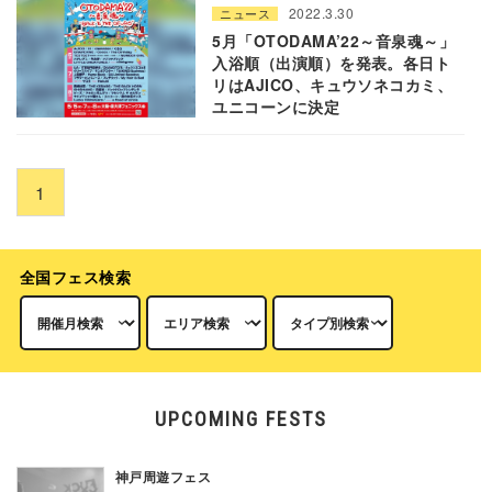
2022.3.30
ニュース
5月「OTODAMA’22～音泉魂～」
入浴順（出演順）を発表。各日ト
リはAJICO、キュウソネコカミ、
ユニコーンに決定
1
全国フェス検索
UPCOMING FESTS
神戸周遊フェス