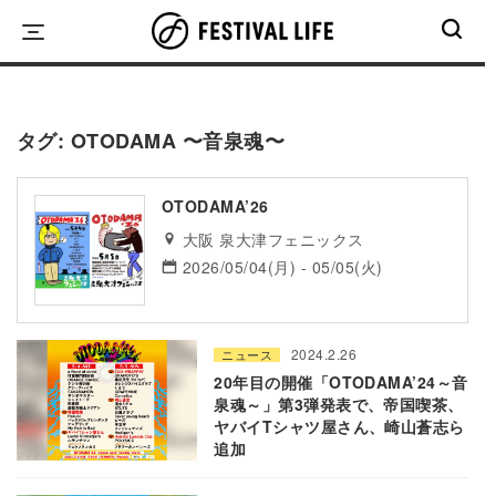
Skip
to
content
タグ:
OTODAMA 〜音泉魂〜
OTODAMA’26
大阪 泉大津フェニックス
2026/05/04(月) - 05/05(火)
2024.2.26
ニュース
20年目の開催「OTODAMA’24～音
泉魂～」第3弾発表で、帝国喫茶、
ヤバイTシャツ屋さん、崎山蒼志ら
追加