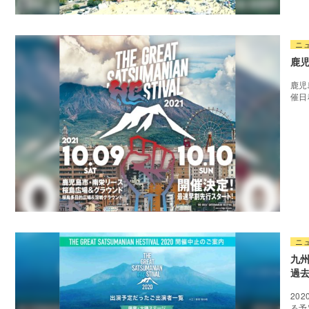
ニ
鹿児
鹿児
催日
ニ
九州
過
20
る予