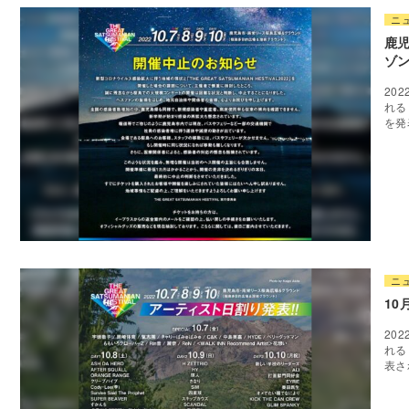
ニ
鹿
ゾ
20
れる
を発
ニ
10
20
れる
表さ