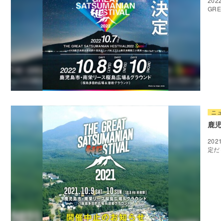
20
GRE
ニ
鹿児
20
定だ