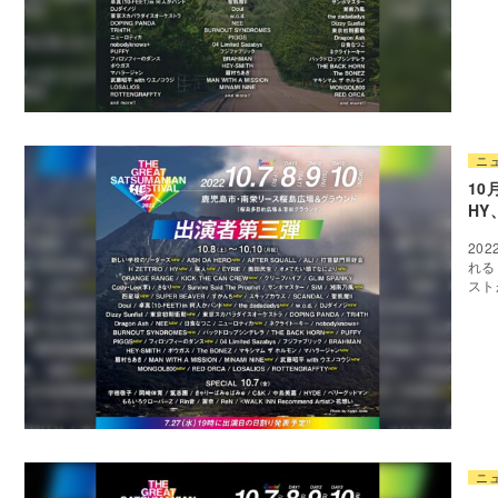
ニ
10
HY
20
れる
スト
ニ