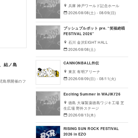
兵庫 神戸ワールド記念ホール
2026/08/08(土) - 08/09(日)
プッシュプルポット pre. “笑福絶唱
FESTIVAL 2026”
石川 金沢EIGHT HALL
2026/08/08(土)
CANNONBALL外伝
ス、結ノ島
東京 有明アリーナ
2026/08/09(日) - 08/11(火)
ど、鹿児島県開催のフ
Exciting Summer in WAJIKI’26
徳島 大塚製薬徳島ワジキ工場 芝
生広場 野外ステージ
2026/08/13(木)
RISING SUN ROCK FESTIVAL
2026 in EZO