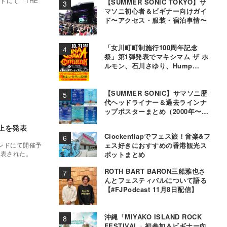
ドにて「THE
【SUMMER SONIC TOKYO】サ
マソニ初心者＆ビギナー向けガイ
ド〜アクセス・服装・宿泊事情〜
「女川町町制施行100周年記念
祭」第1弾発表でマキシマム ザ ホ
ルモン、石川さゆり、Hump
Backら11組決定
【SUMMER SONIC】サマソニ歴
代ヘッドライナー＆過去ラインナ
ップポスターまとめ（2000年〜
2025年）
催中止を発表
Clockenflapでフェス旅！音楽&フ
ウンドにて開催予
ェス好きにおすすめの香港観光ス
が発表された。
ポットまとめ
ROTH BART BARON三船雅也さ
んとフェスティバルについて語る
【#FJPodcast 11月8日配信】
沖縄「MIYAKO ISLAND ROCK
FESTIVAL」初参加＆ビギナー向