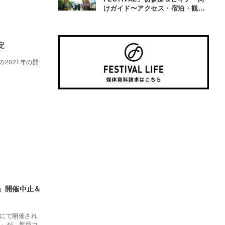
けガイド〜アクセス・宿泊・観光
事情＆お役立ちTips〜
定
」の2021年の開
20」開催中止＆
ドにて開催され
20」が、新型コ