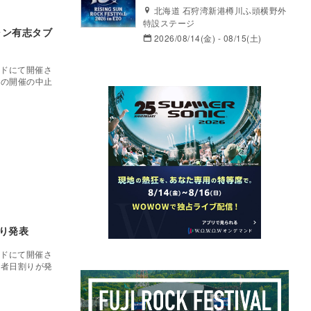
北海道 石狩湾新港樽川ふ頭横野外
特設ステージ
ャン有志タブ
2026/08/14(金) - 08/15(土)
ンドにて開催さ
今年の開催の中止
割り発表
ンドにて開催さ
出演者日割りが発