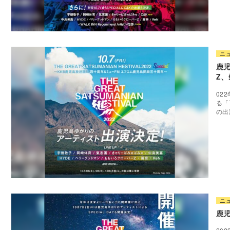
ニ
鹿児
Z、
02
る「T
の出
ニ
鹿児