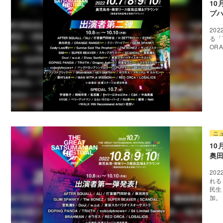
10
プハ
20
る「
OR
ニ
10
奥田
20
れる
民生
加。