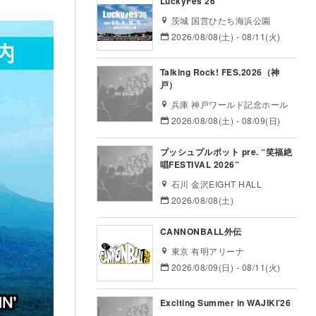
LuckyFes’26
茨城 国営ひたち海浜公園
2026/08/08(土) - 08/11(火)
Talking Rock! FES.2026（神
戸）
兵庫 神戸ワールド記念ホール
2026/08/08(土) - 08/09(日)
プッシュプルポット pre. “笑福絶
唱FESTIVAL 2026”
石川 金沢EIGHT HALL
2026/08/08(土)
CANNONBALL外伝
東京 有明アリーナ
2026/08/09(日) - 08/11(火)
Exciting Summer in WAJIKI’26