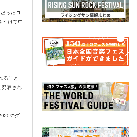
定だったロ
響をうけて中
されること
て発表され
020のグ