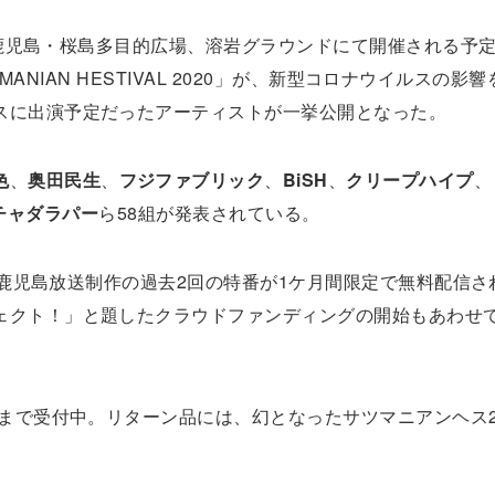
に、鹿児島・桜島多目的広場、溶岩グラウンドにて開催される予
UMANIAN HESTIVAL 2020」が、新型コロナウイルスの影
スに出演予定だったアーティストが一挙公開となった。
色
、
奥田民生
、
フジファブリック
、
BiSH
、
クリープハイプ
、
チャダラパー
ら58組が発表されている。
KB鹿児島放送制作の過去2回の特番が1ケ月間限定で無料配信
ェクト！」と題したクラウドファンディングの開始もあわせ
）まで受付中。リターン品には、幻となったサツマニアンヘス2