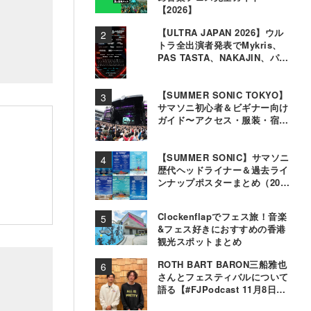
【2026】
【ULTRA JAPAN 2026】ウル
トラ全出演者発表でMykris、
PAS TASTA、NAKAJIN、パソ
コン音楽クラブら追加
【SUMMER SONIC TOKYO】
サマソニ初心者＆ビギナー向け
ガイド〜アクセス・服装・宿泊
事情〜
【SUMMER SONIC】サマソニ
歴代ヘッドライナー＆過去ライ
ンナップポスターまとめ（2000
年〜2025年）
Clockenflapでフェス旅！音楽
&フェス好きにおすすめの香港
観光スポットまとめ
ROTH BART BARON三船雅也
さんとフェスティバルについて
語る【#FJPodcast 11月8日配
信】