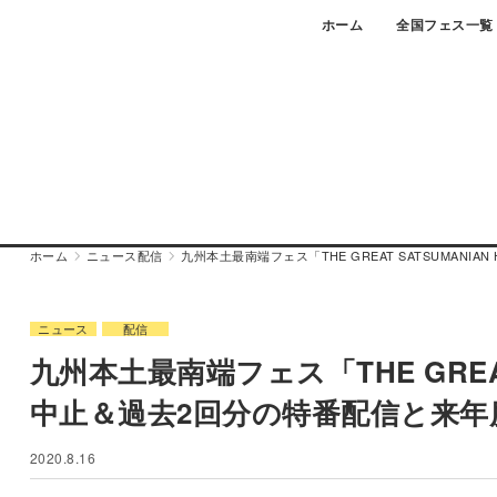
Skip
ホーム
全国フェス一覧
to
content
ホーム
ニュース
配信
九州本土最南端フェス「THE GREAT SATSUMANI
ニュース
配信
九州本土最南端フェス「THE GREAT S
中止＆過去2回分の特番配信と来
2020.8.16