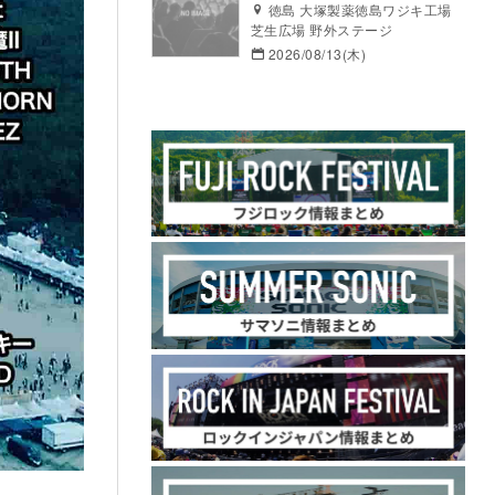
徳島 大塚製薬徳島ワジキ工場
芝生広場 野外ステージ
2026/08/13(木)