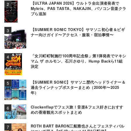
【ULTRA JAPAN 2026】ウルトラ全出演者発表で
Mykris、PAS TASTA、NAKAJIN、パソコン音楽クラ
ブら追加
【SUMMER SONIC TOKYO】サマソニ初心者＆ビギ
ナー向けガイド〜アクセス・服装・宿泊事情〜
「女川町町制施行100周年記念祭」第1弾発表でマキシ
マム ザ ホルモン、石川さゆり、Hump Backら11組
決定
【SUMMER SONIC】サマソニ歴代ヘッドライナー＆
過去ラインナップポスターまとめ（2000年〜2025
年）
Clockenflapでフェス旅！音楽&フェス好きにおすす
めの香港観光スポットまとめ
ROTH BART BARON三船雅也さんとフェスティバル