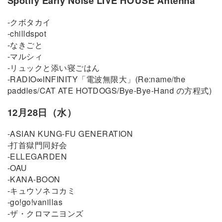
Spotify Early Noise LIVE HOUSE Antenna
-クボタカイ
-chilldspot
-なきごと
-マルシィ
-リュックと添い寝ごはん
-RADIO∞INFINITY「電波無限大」(Re:name/the
paddles/CAT ATE HOTDOGS/Bye-Bye-Hand の方程式)
12月28日（水）
-ASIAN KUNG-FU GENERATION
-打首獄門同好会
-ELLEGARDEN
-OAU
-KANA-BOON
-キュウソネコカミ
-go!go!vanillas
-ザ・クロマニヨンズ