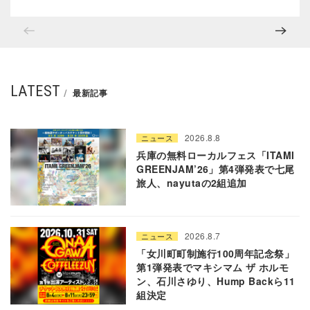
LATEST
最新記事
2026.8.8
ニュース
兵庫の無料ローカルフェス「ITAMI
GREENJAM’26」第4弾発表で七尾
旅人、nayutaの2組追加
2026.8.7
ニュース
「女川町町制施行100周年記念祭」
第1弾発表でマキシマム ザ ホルモ
ン、石川さゆり、Hump Backら11
組決定