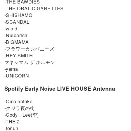
-THE BAWDIES
-THE ORAL CIGARETTES
-SHISHAMO
-SCANDAL
-w.o.d.
-Nulbarich
-BIGMAMA
-フラワーカンパニーズ
-HEY-SMITH
マキシマム ザ ホルモン
-yama
-UNICORN
Spotify Early Noise LIVE HOUSE Antenna
-Omoinotake
-クジラ夜の街
-Cody・Lee(李)
-THE 2
-tonun