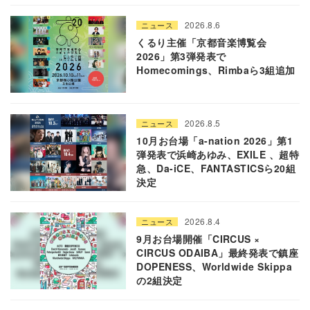
2026.8.6
ニュース
くるり主催「京都音楽博覧会
2026」第3弾発表で
Homecomings、Rimbaら3組追加
2026.8.5
ニュース
10月お台場「a-nation 2026」第1
弾発表で浜崎あゆみ、EXILE 、超特
急、Da-iCE、FANTASTICSら20組
決定
2026.8.4
ニュース
9月お台場開催「CIRCUS ×
CIRCUS ODAIBA」最終発表で鎮座
DOPENESS、Worldwide Skippa
の2組決定