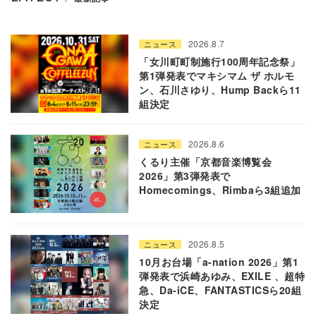
2026.8.7
ニュース
「女川町町制施行100周年記念祭」
第1弾発表でマキシマム ザ ホルモ
ン、石川さゆり、Hump Backら11
組決定
2026.8.6
ニュース
くるり主催「京都音楽博覧会
2026」第3弾発表で
Homecomings、Rimbaら3組追加
2026.8.5
ニュース
10月お台場「a-nation 2026」第1
弾発表で浜崎あゆみ、EXILE 、超特
急、Da-iCE、FANTASTICSら20組
決定