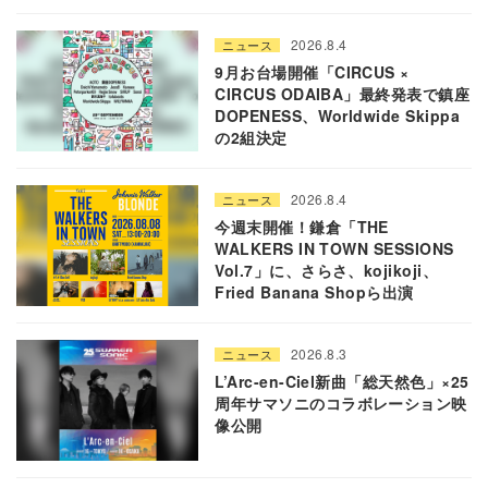
2026.8.4
ニュース
9月お台場開催「CIRCUS ×
CIRCUS ODAIBA」最終発表で鎮座
DOPENESS、Worldwide Skippa
の2組決定
2026.8.4
ニュース
今週末開催！鎌倉「THE
WALKERS IN TOWN SESSIONS
Vol.7」に、さらさ、kojikoji、
Fried Banana Shopら出演
2026.8.3
ニュース
L’Arc-en-Ciel新曲「総天然色」×25
周年サマソニのコラボレーション映
像公開