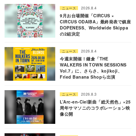
2026.8.4
ニュース
9月お台場開催「CIRCUS ×
CIRCUS ODAIBA」最終発表で鎮座
DOPENESS、Worldwide Skippa
の2組決定
2026.8.4
ニュース
今週末開催！鎌倉「THE
WALKERS IN TOWN SESSIONS
Vol.7」に、さらさ、kojikoji、
Fried Banana Shopら出演
2026.8.3
ニュース
L’Arc-en-Ciel新曲「総天然色」×25
周年サマソニのコラボレーション映
像公開