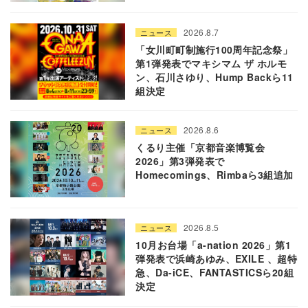
2026.8.7
ニュース
「女川町町制施行100周年記念祭」
第1弾発表でマキシマム ザ ホルモ
ン、石川さゆり、Hump Backら11
組決定
2026.8.6
ニュース
くるり主催「京都音楽博覧会
2026」第3弾発表で
Homecomings、Rimbaら3組追加
2026.8.5
ニュース
10月お台場「a-nation 2026」第1
弾発表で浜崎あゆみ、EXILE 、超特
急、Da-iCE、FANTASTICSら20組
決定