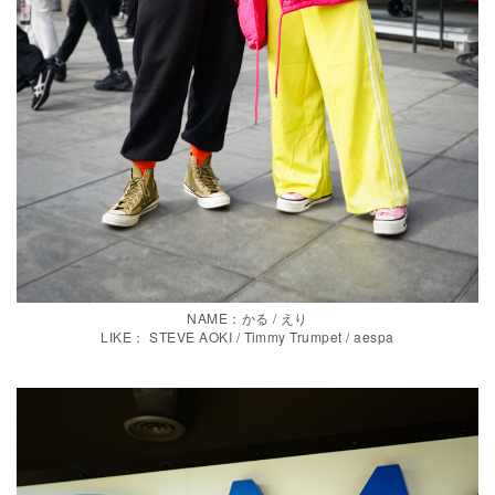
NAME：かる / えり
LIKE： STEVE AOKI / Timmy Trumpet / aespa