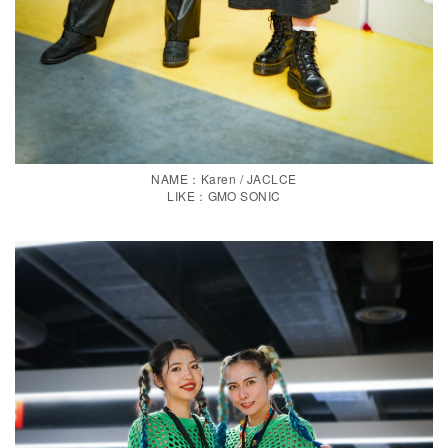
NAME：Karen / JACLCE
LIKE：GMO SONIC