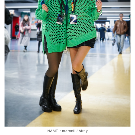
NAME：maronii / Airny