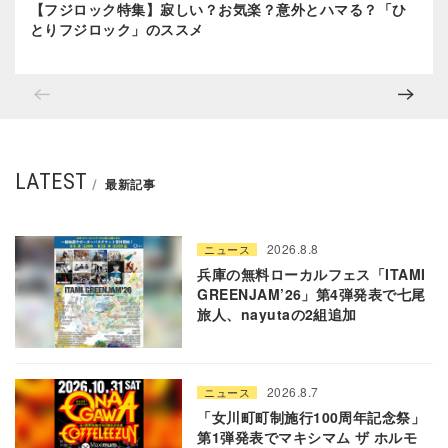
【フジロック特集】寂しい？お気楽？意外とハマる？「ひ
とりフジロック」のススメ
LATEST
最新記事
2026.8.8
ニュース
兵庫の無料ローカルフェス「ITAMI
GREENJAM’26」第4弾発表で七尾
旅人、nayutaの2組追加
2026.8.7
ニュース
「女川町町制施行100周年記念祭」
第1弾発表でマキシマム ザ ホルモ