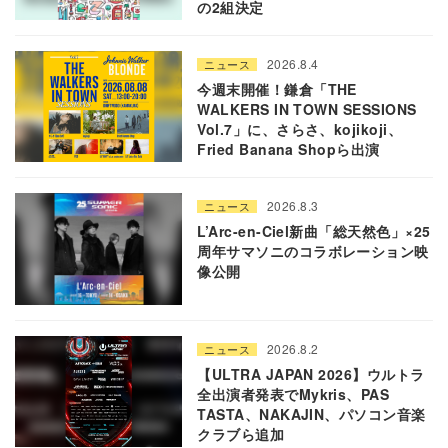
の2組決定
2026.8.4
ニュース
今週末開催！鎌倉「THE
WALKERS IN TOWN SESSIONS
Vol.7」に、さらさ、kojikoji、
Fried Banana Shopら出演
2026.8.3
ニュース
L’Arc-en-Ciel新曲「総天然色」×25
周年サマソニのコラボレーション映
像公開
2026.8.2
ニュース
【ULTRA JAPAN 2026】ウルトラ
全出演者発表でMykris、PAS
TASTA、NAKAJIN、パソコン音楽
クラブら追加