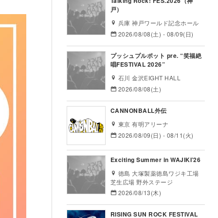
Talking Rock! FES.2026（神
戸）
兵庫 神戸ワールド記念ホール
2026/08/08(土) - 08/09(日)
プッシュプルポット pre. “笑福絶
唱FESTIVAL 2026”
石川 金沢EIGHT HALL
2026/08/08(土)
CANNONBALL外伝
東京 有明アリーナ
2026/08/09(日) - 08/11(火)
Exciting Summer in WAJIKI’26
徳島 大塚製薬徳島ワジキ工場
芝生広場 野外ステージ
2026/08/13(木)
RISING SUN ROCK FESTIVAL