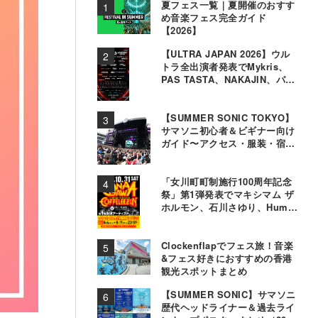
夏フェス一覧｜夏開催のおすす
め音楽フェス完全ガイド
【2026】
【ULTRA JAPAN 2026】ウル
トラ全出演者発表でMykris、
PAS TASTA、NAKAJIN、パソ
コン音楽クラブら追加
【SUMMER SONIC TOKYO】
サマソニ初心者＆ビギナー向け
ガイド〜アクセス・服装・宿泊
事情〜
「女川町町制施行100周年記念
祭」第1弾発表でマキシマム ザ
ホルモン、石川さゆり、Hump
Backら11組決定
Clockenflapでフェス旅！音楽
&フェス好きにおすすめの香港
観光スポットまとめ
【SUMMER SONIC】サマソニ
歴代ヘッドライナー＆過去ライ