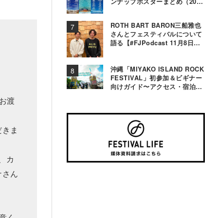
ンナップポスターまとめ（2000
年〜2025年）
ROTH BART BARON三船雅也
さんとフェスティバルについて
語る【#FJPodcast 11月8日配
信】
沖縄「MIYAKO ISLAND ROCK
FESTIVAL」初参加＆ビギナー
向けガイド〜アクセス・宿泊・
観光事情＆お役立ちTips〜
お渡
だきま
、カ
ナさん
意く