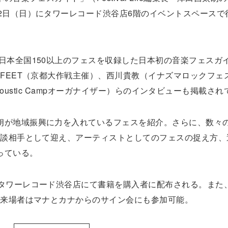
2日（日）にタワーレコード渋谷店6階のイベントスペースで
日本全国150以上のフェスを収録した日本初の音楽フェスガ
-FEET（京都大作戦主催）、西川貴教（イナズマロックフェ
w Acoustic Campオーガナイザー）らのインタビューも掲載さ
朗が地域振興に力を入れているフェスを紹介。さらに、数々
対談相手として迎え、アーティストとしてのフェスの捉え方、
っている。
、タワーレコード渋谷店にて書籍を購入者に配布される。また
た来場者はマナとカナからのサイン会にも参加可能。