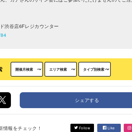
ード渋谷店6Fレジカウンター
784
索
シェアする
して最新情報をチェック！
Follow
Like