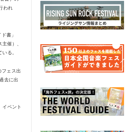
行われ
イド書」
ス主催）、
れている。
のフェス出
過去に出
、イベント