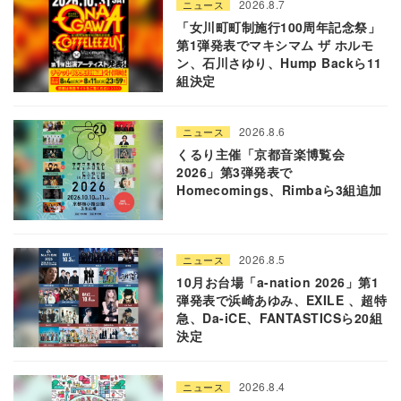
2026.8.7
ニュース
「女川町町制施行100周年記念祭」
第1弾発表でマキシマム ザ ホルモ
ン、石川さゆり、Hump Backら11
組決定
2026.8.6
ニュース
くるり主催「京都音楽博覧会
2026」第3弾発表で
Homecomings、Rimbaら3組追加
2026.8.5
ニュース
10月お台場「a-nation 2026」第1
弾発表で浜崎あゆみ、EXILE 、超特
急、Da-iCE、FANTASTICSら20組
決定
2026.8.4
ニュース