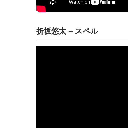
折坂悠太 – スペル