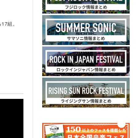
。
ら17組。