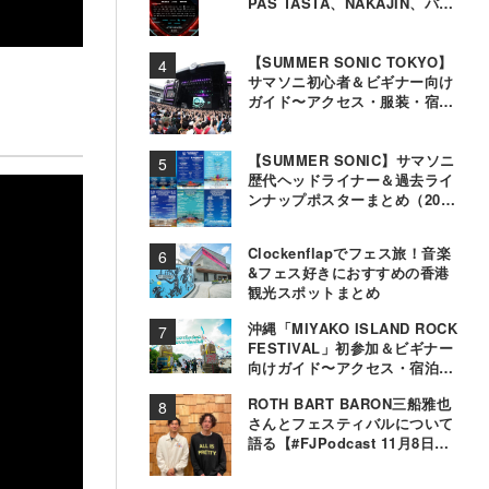
PAS TASTA、NAKAJIN、パソ
コン音楽クラブら追加
【SUMMER SONIC TOKYO】
サマソニ初心者＆ビギナー向け
ガイド〜アクセス・服装・宿泊
事情〜
【SUMMER SONIC】サマソニ
歴代ヘッドライナー＆過去ライ
ンナップポスターまとめ（2000
年〜2025年）
Clockenflapでフェス旅！音楽
&フェス好きにおすすめの香港
観光スポットまとめ
沖縄「MIYAKO ISLAND ROCK
FESTIVAL」初参加＆ビギナー
向けガイド〜アクセス・宿泊・
観光事情＆お役立ちTips〜
ROTH BART BARON三船雅也
さんとフェスティバルについて
語る【#FJPodcast 11月8日配
信】