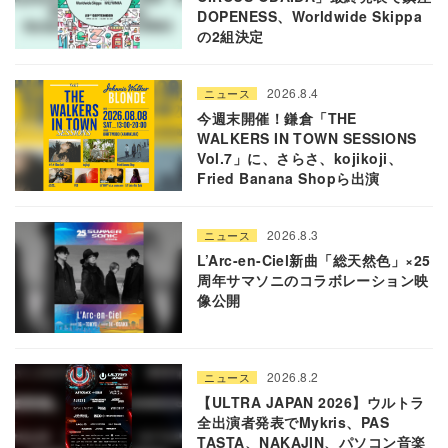
DOPENESS、Worldwide Skippa
の2組決定
2026.8.4
ニュース
今週末開催！鎌倉「THE
WALKERS IN TOWN SESSIONS
Vol.7」に、さらさ、kojikoji、
Fried Banana Shopら出演
2026.8.3
ニュース
L’Arc-en-Ciel新曲「総天然色」×25
周年サマソニのコラボレーション映
像公開
2026.8.2
ニュース
【ULTRA JAPAN 2026】ウルトラ
全出演者発表でMykris、PAS
TASTA、NAKAJIN、パソコン音楽