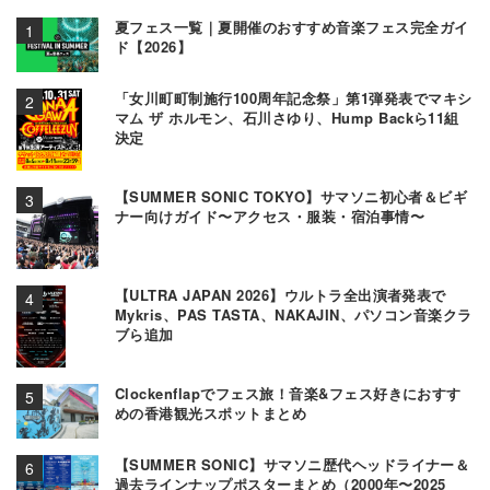
夏フェス一覧｜夏開催のおすすめ音楽フェス完全ガイ
ド【2026】
「女川町町制施行100周年記念祭」第1弾発表でマキシ
マム ザ ホルモン、石川さゆり、Hump Backら11組
決定
【SUMMER SONIC TOKYO】サマソニ初心者＆ビギ
ナー向けガイド〜アクセス・服装・宿泊事情〜
【ULTRA JAPAN 2026】ウルトラ全出演者発表で
Mykris、PAS TASTA、NAKAJIN、パソコン音楽クラ
ブら追加
Clockenflapでフェス旅！音楽&フェス好きにおすす
めの香港観光スポットまとめ
【SUMMER SONIC】サマソニ歴代ヘッドライナー＆
過去ラインナップポスターまとめ（2000年〜2025