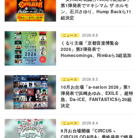
第1弾発表でマキシマム ザ ホルモ
ン、石川さゆり、Hump Backら11
組決定
2026.8.6
ニュース
くるり主催「京都音楽博覧会
2026」第3弾発表で
Homecomings、Rimbaら3組追加
2026.8.5
ニュース
10月お台場「a-nation 2026」第1
弾発表で浜崎あゆみ、EXILE 、超特
急、Da-iCE、FANTASTICSら20組
決定
2026.8.4
ニュース
9月お台場開催「CIRCUS ×
CIRCUS ODAIBA」最終発表で鎮座