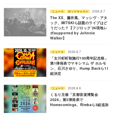
2026.8.7
ニュース
ポッドキャスト
The XX、藤井風、マッシヴ・アタ
ック、MITSKIら話題のライブはど
うだった？【フジロック’26現地レ
ポsupported by Johnnie
Walker】
2026.8.7
ニュース
「女川町町制施行100周年記念祭」
第1弾発表でマキシマム ザ ホルモ
ン、石川さゆり、Hump Backら11
組決定
2026.8.6
ニュース
くるり主催「京都音楽博覧会
2026」第3弾発表で
Homecomings、Rimbaら3組追加