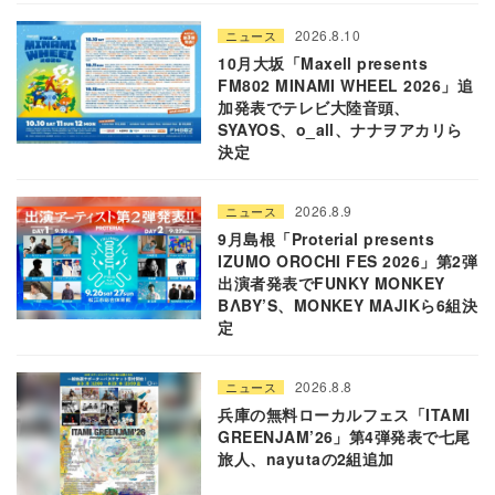
2026.8.10
ニュース
10月大坂「Maxell presents
FM802 MINAMI WHEEL 2026」追
加発表でテレビ大陸音頭、
SYAYOS、o_all、ナナヲアカリら
決定
2026.8.9
ニュース
9月島根「Proterial presents
IZUMO OROCHI FES 2026」第2弾
出演者発表でFUNKY MONKEY
BΛBY’S、MONKEY MAJIKら6組決
定
2026.8.8
ニュース
兵庫の無料ローカルフェス「ITAMI
GREENJAM’26」第4弾発表で七尾
旅人、nayutaの2組追加