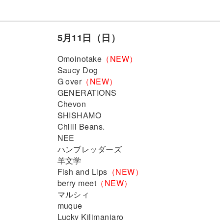
5月11日（日）
Omoinotake
（NEW）
Saucy Dog
G over
（NEW）
GENERATIONS
Chevon
SHISHAMO
Chilli Beans.
NEE
ハンブレッダーズ
羊文学
Fish and Lips
（NEW）
berry meet
（NEW）
マルシィ
muque
Lucky Kilimanjaro