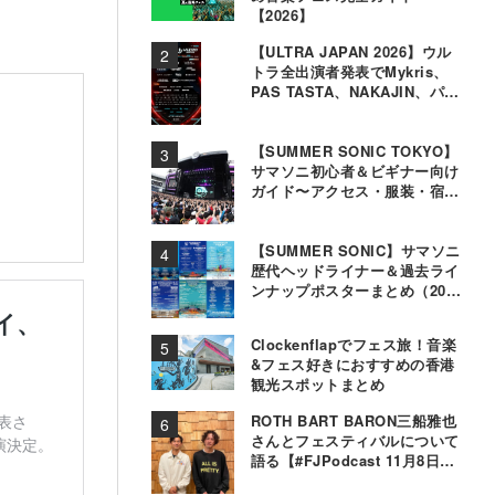
【2026】
【ULTRA JAPAN 2026】ウル
トラ全出演者発表でMykris、
PAS TASTA、NAKAJIN、パソ
コン音楽クラブら追加
【SUMMER SONIC TOKYO】
サマソニ初心者＆ビギナー向け
ガイド〜アクセス・服装・宿泊
事情〜
【SUMMER SONIC】サマソニ
歴代ヘッドライナー＆過去ライ
ンナップポスターまとめ（2000
年〜2025年）
Clockenflapでフェス旅！音楽
&フェス好きにおすすめの香港
観光スポットまとめ
ROTH BART BARON三船雅也
さんとフェスティバルについて
語る【#FJPodcast 11月8日配
信】