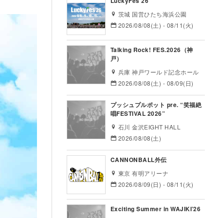
LuckyFes’26
茨城 国営ひたち海浜公園
2026/08/08(土) - 08/11(火)
Talking Rock! FES.2026（神
戸）
兵庫 神戸ワールド記念ホール
2026/08/08(土) - 08/09(日)
プッシュプルポット pre. “笑福絶
唱FESTIVAL 2026”
石川 金沢EIGHT HALL
2026/08/08(土)
CANNONBALL外伝
東京 有明アリーナ
2026/08/09(日) - 08/11(火)
Exciting Summer in WAJIKI’26