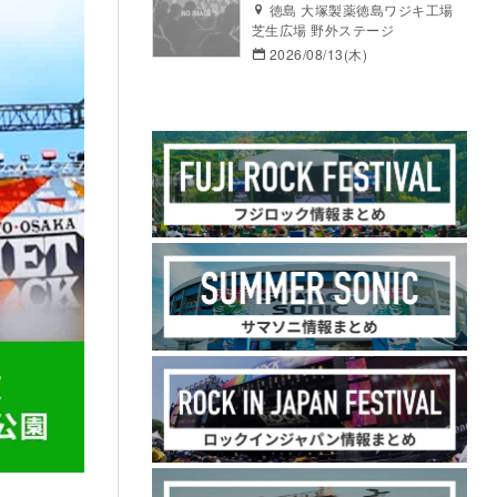
徳島 大塚製薬徳島ワジキ工場
芝生広場 野外ステージ
2026/08/13(木)