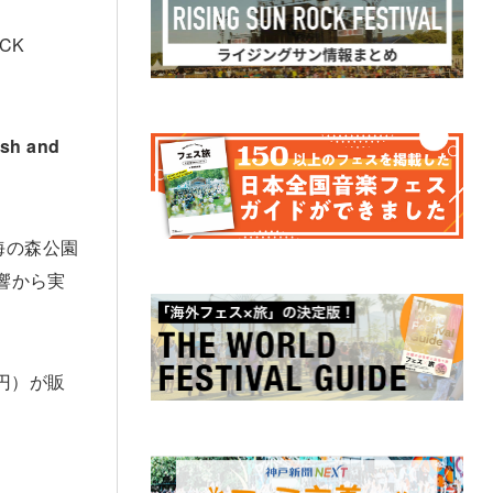
CK
sh and
海の森公園
響から実
円）が販