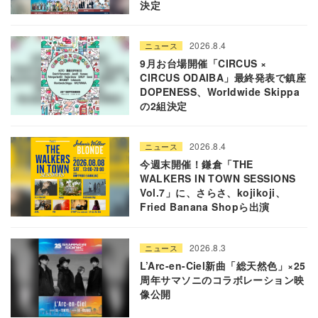
決定
2026.8.4
ニュース
9月お台場開催「CIRCUS ×
CIRCUS ODAIBA」最終発表で鎮座
DOPENESS、Worldwide Skippa
の2組決定
2026.8.4
ニュース
今週末開催！鎌倉「THE
WALKERS IN TOWN SESSIONS
Vol.7」に、さらさ、kojikoji、
Fried Banana Shopら出演
2026.8.3
ニュース
L’Arc-en-Ciel新曲「総天然色」×25
周年サマソニのコラボレーション映
像公開