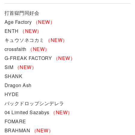
打首獄門同好会
Age Factory
（NEW）
ENTH
（NEW）
キュウソネコカミ
（NEW）
crossfaith
（NEW）
G‑FREAK FACTORY
（NEW）
SiM
（NEW）
SHANK
Dragon Ash
HYDE
バックドロップシンデレラ
04 Limited Sazabys
（NEW）
FOMARE
BRAHMAN
（NEW）