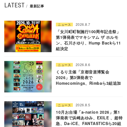
LATEST
最新記事
2026.8.7
ニュース
「女川町町制施行100周年記念祭」
第1弾発表でマキシマム ザ ホルモ
ン、石川さゆり、Hump Backら11
組決定
2026.8.6
ニュース
くるり主催「京都音楽博覧会
2026」第3弾発表で
Homecomings、Rimbaら3組追加
2026.8.5
ニュース
10月お台場「a-nation 2026」第1
弾発表で浜崎あゆみ、EXILE 、超特
急、Da-iCE、FANTASTICSら20組