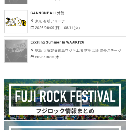
CANNONBALL外伝
東京 有明アリーナ
2026/08/09(日) - 08/11(火)
Exciting Summer in WAJIKI’26
徳島 大塚製薬徳島ワジキ工場 芝生広場 野外ステージ
2026/08/13(木)