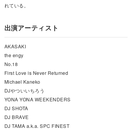
れている。
出演アーティスト
AKASAKI
the engy
No.18
First Love is Never Returned
Michael Kaneko
DJやついいちろう
YONA YONA WEEKENDERS
DJ SHOTA
DJ BRAVE
DJ TAMA a.k.a. SPC FINEST