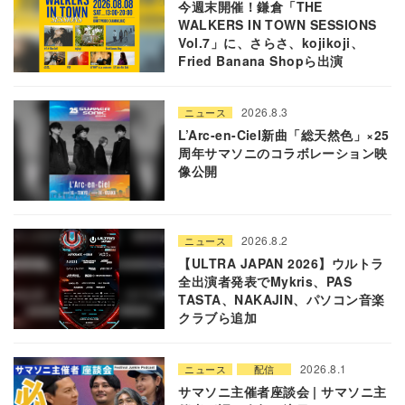
今週末開催！鎌倉「THE
WALKERS IN TOWN SESSIONS
Vol.7」に、さらさ、kojikoji、
Fried Banana Shopら出演
2026.8.3
ニュース
L’Arc-en-Ciel新曲「総天然色」×25
周年サマソニのコラボレーション映
像公開
2026.8.2
ニュース
【ULTRA JAPAN 2026】ウルトラ
全出演者発表でMykris、PAS
TASTA、NAKAJIN、パソコン音楽
クラブら追加
2026.8.1
ニュース
配信
サマソニ主催者座談会 | サマソニ主