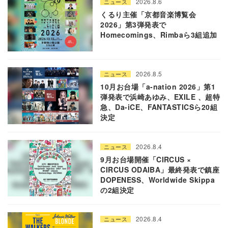
2026.8.6
ニュース
くるり主催「京都音楽博覧会
2026」第3弾発表で
Homecomings、Rimbaら3組追加
2026.8.5
ニュース
10月お台場「a-nation 2026」第1
弾発表で浜崎あゆみ、EXILE 、超特
急、Da-iCE、FANTASTICSら20組
決定
2026.8.4
ニュース
9月お台場開催「CIRCUS ×
CIRCUS ODAIBA」最終発表で鎮座
DOPENESS、Worldwide Skippa
の2組決定
2026.8.4
ニュース