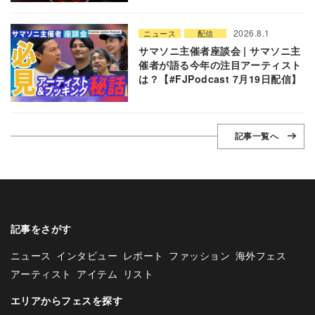
2026.8.1
ニュース
配信
サマソニ主催者座談会 | サマソニ主
催者が語る今年の注目アーティスト
は？【#FJPodcast 7月19日配信】
記事一覧へ
記事をさがす
ニュース
インタビュー
レポート
ファッション
海外フェス
アーティスト
アイテム
リスト
エリアからフェスを探す