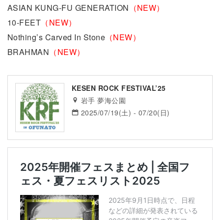
ASIAN KUNG-FU GENERATION
（NEW）
10-FEET
（NEW）
Nothing’s Carved In Stone
（NEW）
BRAHMAN
（NEW）
KESEN ROCK FESTIVAL’25
岩手 夢海公園
2025/07/19(土) - 07/20(日)