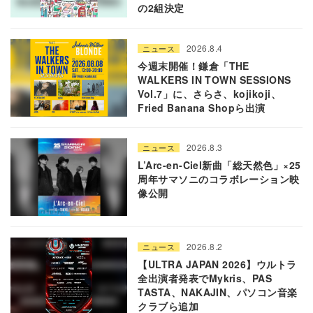
の2組決定
2026.8.4
ニュース
今週末開催！鎌倉「THE
WALKERS IN TOWN SESSIONS
Vol.7」に、さらさ、kojikoji、
Fried Banana Shopら出演
2026.8.3
ニュース
L’Arc-en-Ciel新曲「総天然色」×25
周年サマソニのコラボレーション映
像公開
2026.8.2
ニュース
【ULTRA JAPAN 2026】ウルトラ
全出演者発表でMykris、PAS
TASTA、NAKAJIN、パソコン音楽
クラブら追加