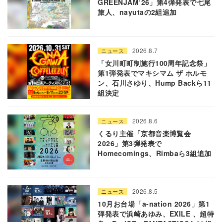
GREENJAM’26」第4弾発表で七尾
旅人、nayutaの2組追加
2026.8.7
ニュース
「女川町町制施行100周年記念祭」
第1弾発表でマキシマム ザ ホルモ
ン、石川さゆり、Hump Backら11
組決定
2026.8.6
ニュース
くるり主催「京都音楽博覧会
2026」第3弾発表で
Homecomings、Rimbaら3組追加
2026.8.5
ニュース
10月お台場「a-nation 2026」第1
弾発表で浜崎あゆみ、EXILE 、超特