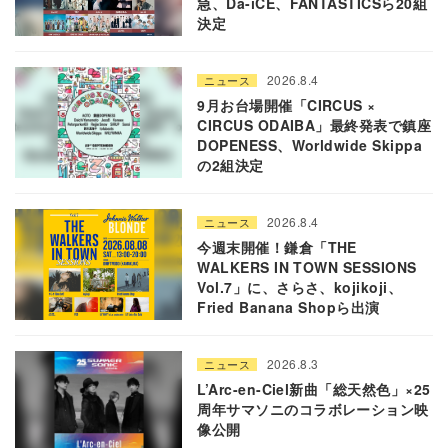
急、Da-iCE、FANTASTICSら20組
決定
2026.8.4
ニュース
9月お台場開催「CIRCUS ×
CIRCUS ODAIBA」最終発表で鎮座
DOPENESS、Worldwide Skippa
の2組決定
2026.8.4
ニュース
今週末開催！鎌倉「THE
WALKERS IN TOWN SESSIONS
Vol.7」に、さらさ、kojikoji、
Fried Banana Shopら出演
2026.8.3
ニュース
L’Arc-en-Ciel新曲「総天然色」×25
周年サマソニのコラボレーション映
像公開