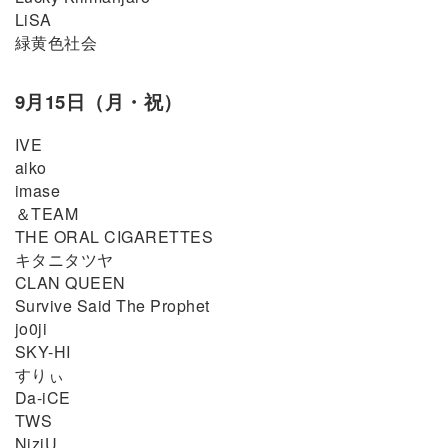
LiSA
緑黄色社会
9月15日（月・祝）
IVE
aiko
imase
＆TEAM
THE ORAL CIGARETTES
キタニタツヤ
CLAN QUEEN
Survive Said The Prophet
jo0ji
SKY-HI
すりぃ
Da-iCE
TWS
NiziU