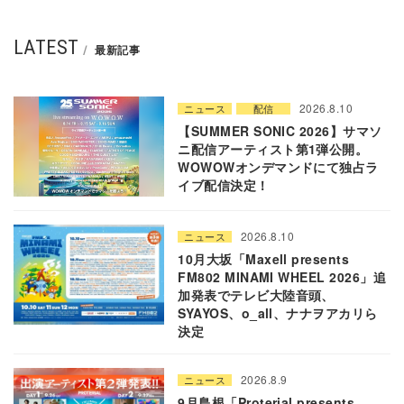
LATEST
最新記事
2026.8.10
ニュース
配信
【SUMMER SONIC 2026】サマソ
ニ配信アーティスト第1弾公開。
WOWOWオンデマンドにて独占ラ
イブ配信決定！
2026.8.10
ニュース
10月大坂「Maxell presents
FM802 MINAMI WHEEL 2026」追
加発表でテレビ大陸音頭、
SYAYOS、o_all、ナナヲアカリら
決定
2026.8.9
ニュース
9月島根「Proterial presents