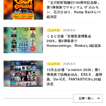
「女川町町制施行100周年記念祭」
第1弾発表でマキシマム ザ ホルモ
ン、石川さゆり、Hump Backら11
組決定
2026.8.6
ニュース
くるり主催「京都音楽博覧会
2026」第3弾発表で
Homecomings、Rimbaら3組追加
2026.8.5
ニュース
10月お台場「a-nation 2026」第1
弾発表で浜崎あゆみ、EXILE 、超特
急、Da-iCE、FANTASTICSら20組
決定
記事一覧へ