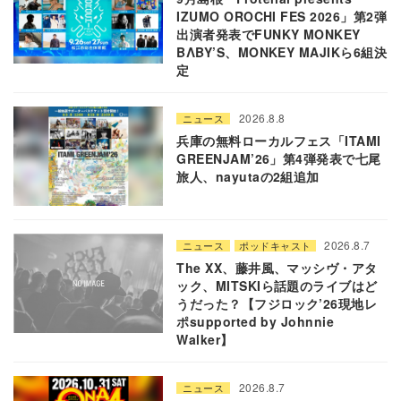
IZUMO OROCHI FES 2026」第2弾
出演者発表でFUNKY MONKEY
BΛBY’S、MONKEY MAJIKら6組決
定
2026.8.8
ニュース
兵庫の無料ローカルフェス「ITAMI
GREENJAM’26」第4弾発表で七尾
旅人、nayutaの2組追加
2026.8.7
ニュース
ポッドキャスト
The XX、藤井風、マッシヴ・アタ
ック、MITSKIら話題のライブはど
うだった？【フジロック’26現地レ
ポsupported by Johnnie
Walker】
2026.8.7
ニュース