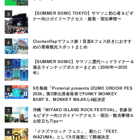
【SUMMER SONIC TOKYO】サマソニ初心者＆ビギ
ナー向けガイド〜アクセス・服装・宿泊事情〜
Clockenflapでフェス旅！音楽&フェス好きにおすす
めの香港観光スポットまとめ
【SUMMER SONIC】サマソニ歴代ヘッドライナー＆
過去ラインナップポスターまとめ（2000年〜2025
年）
9月島根「Proterial presents IZUMO OROCHI FES
2026」第2弾出演者発表でFUNKY MONKEY
BΛBY’S、MONKEY MAJIKら6組決定
沖縄「MIYAKO ISLAND ROCK FESTIVAL」初参加
＆ビギナー向けガイド〜アクセス・宿泊・観光事情＆
お役立ちTips〜
「イナズマロック フェス」、新たに「FEST.
INAZUMA」として9月滋賀にて開催決定