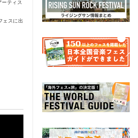
たアーティス
、
もフェスに出