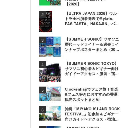
【2026】
【ULTRA JAPAN 2026】ウル
トラ全出演者発表でMykris、
PAS TASTA、NAKAJIN、パソ
コン音楽クラブら追加
【SUMMER SONIC】サマソニ
歴代ヘッドライナー＆過去ライ
ンナップポスターまとめ（2000
年〜2025年）
【SUMMER SONIC TOKYO】
サマソニ初心者＆ビギナー向け
ガイド〜アクセス・服装・宿泊
事情〜
Clockenflapでフェス旅！音楽
&フェス好きにおすすめの香港
観光スポットまとめ
沖縄「MIYAKO ISLAND ROCK
FESTIVAL」初参加＆ビギナー
向けガイド〜アクセス・宿泊・
観光事情＆お役立ちTips〜