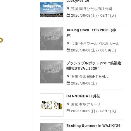
LuckyFes’26
茨城 国営ひたち海浜公園
2026/08/08(土) - 08/11(火)
Talking Rock! FES.2026（神
戸）
兵庫 神戸ワールド記念ホール
2026/08/08(土) - 08/09(日)
プッシュプルポット pre. “笑福絶
唱FESTIVAL 2026”
石川 金沢EIGHT HALL
2026/08/08(土)
CANNONBALL外伝
東京 有明アリーナ
2026/08/09(日) - 08/11(火)
Exciting Summer in WAJIKI’26