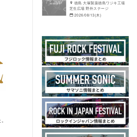
徳島 大塚製薬徳島ワジキ工場
芝生広場 野外ステージ
2026/08/13(木)
た。