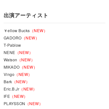
出演アーティスト
￥ellow Bucks
（NEW）
GADORO
（NEW）
T-Pablow
NENE
（NEW）
Watson
（NEW）
MIKADO
（NEW）
Vingo
（NEW）
Bark
（NEW）
Eric.B.Jr
（NEW）
IFE
（NEW）
PLAYSSON
（NEW）