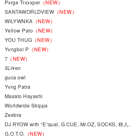
Pxrge Trxxxper
（NEW）
SANTAWORLDVIEW
（NEW）
WILYWNKA
（NEW）
Yellow Pato
（NEW）
YOU THUG
（NEW）
Yvngboi P
（NEW）
7
（NEW）
3Li¥en
guca owl
Yvng Patra
Masato Hayashi
Worldwide Skippa
Zeebra
DJ RYOW with “E”qual, G.CUE, Mr.OZ, SOCKS, 柊人,
G.O.T.O.
（NEW）