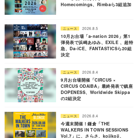
Homecomings、Rimbaら3組追加
2026.8.5
ニュース
10月お台場「a-nation 2026」第1
弾発表で浜崎あゆみ、EXILE 、超特
急、Da-iCE、FANTASTICSら20組
決定
2026.8.4
ニュース
9月お台場開催「CIRCUS ×
CIRCUS ODAIBA」最終発表で鎮座
DOPENESS、Worldwide Skippa
の2組決定
2026.8.4
ニュース
今週末開催！鎌倉「THE
WALKERS IN TOWN SESSIONS
Vol.7」に、さらさ、kojikoji、