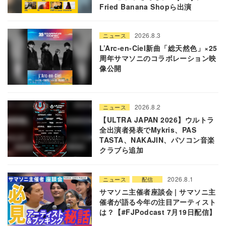
Fried Banana Shopら出演
2026.8.3
ニュース
L’Arc-en-Ciel新曲「総天然色」×25
周年サマソニのコラボレーション映
像公開
2026.8.2
ニュース
【ULTRA JAPAN 2026】ウルトラ
全出演者発表でMykris、PAS
TASTA、NAKAJIN、パソコン音楽
クラブら追加
2026.8.1
ニュース
配信
サマソニ主催者座談会 | サマソニ主
催者が語る今年の注目アーティスト
は？【#FJPodcast 7月19日配信】