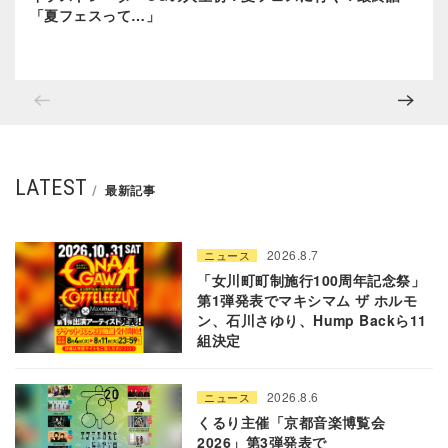
「夏フェスって…」
LATEST
最新記事
2026.8.7
ニュース
「女川町町制施行100周年記念祭」
第1弾発表でマキシマム ザ ホルモ
ン、石川さゆり、Hump Backら11
組決定
2026.8.6
ニュース
くるり主催「京都音楽博覧会
2026」第3弾発表で