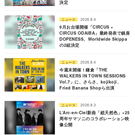
決定
2026.8.4
ニュース
9月お台場開催「CIRCUS ×
CIRCUS ODAIBA」最終発表で鎮座
DOPENESS、Worldwide Skippa
の2組決定
2026.8.4
ニュース
今週末開催！鎌倉「THE
WALKERS IN TOWN SESSIONS
Vol.7」に、さらさ、kojikoji、
Fried Banana Shopら出演
2026.8.3
ニュース
L’Arc-en-Ciel新曲「総天然色」×25
周年サマソニのコラボレーション映
像公開