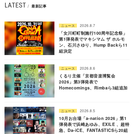
LATEST
最新記事
2026.8.7
ニュース
「女川町町制施行100周年記念祭」
第1弾発表でマキシマム ザ ホルモ
ン、石川さゆり、Hump Backら11
組決定
2026.8.6
ニュース
くるり主催「京都音楽博覧会
2026」第3弾発表で
Homecomings、Rimbaら3組追加
2026.8.5
ニュース
10月お台場「a-nation 2026」第1
弾発表で浜崎あゆみ、EXILE 、超特
急、Da-iCE、FANTASTICSら20組