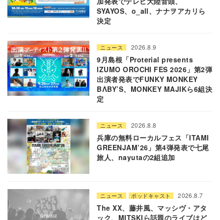
加発表でテレビ大陸音頭、
SYAYOS、o_all、ナナヲアカリら
決定
2026.8.9
ニュース
9月島根「Proterial presents
IZUMO OROCHI FES 2026」第2弾
出演者発表でFUNKY MONKEY
BΛBY’S、MONKEY MAJIKら6組決
定
2026.8.8
ニュース
兵庫の無料ローカルフェス「ITAMI
GREENJAM’26」第4弾発表で七尾
旅人、nayutaの2組追加
2026.8.7
ニュース
ポッドキャスト
The XX、藤井風、マッシヴ・アタ
ック、MITSKIら話題のライブはど