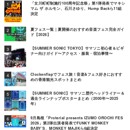
「女川町町制施行100周年記念祭」第1弾発表でマキシ
マム ザ ホルモン、石川さゆり、Hump Backら11組
決定
夏フェス一覧｜夏開催のおすすめ音楽フェス完全ガイ
ド【2026】
【SUMMER SONIC TOKYO】サマソニ初心者＆ビギ
ナー向けガイド〜アクセス・服装・宿泊事情〜
Clockenflapでフェス旅！音楽&フェス好きにおすす
めの香港観光スポットまとめ
【SUMMER SONIC】サマソニ歴代ヘッドライナー＆
過去ラインナップポスターまとめ（2000年〜2025
年）
9月島根「Proterial presents IZUMO OROCHI FES
2026」第2弾出演者発表でFUNKY MONKEY
BΛBY’S、MONKEY MAJIKら6組決定