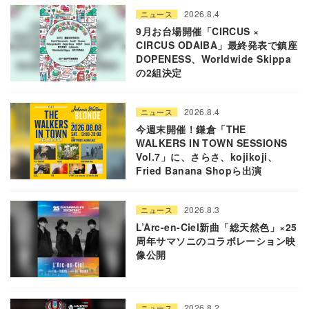
2026.8.4
ニュース
9月お台場開催「CIRCUS ×
CIRCUS ODAIBA」最終発表で鎮座
DOPENESS、Worldwide Skippa
の2組決定
2026.8.4
ニュース
今週末開催！鎌倉「THE
WALKERS IN TOWN SESSIONS
Vol.7」に、さらさ、kojikoji、
Fried Banana Shopら出演
2026.8.3
ニュース
L’Arc-en-Ciel新曲「総天然色」×25
周年サマソニのコラボレーション映
像公開
2026.8.2
ニュース