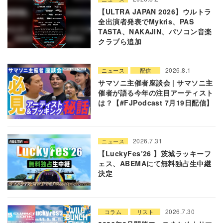
【ULTRA JAPAN 2026】ウルトラ
全出演者発表でMykris、PAS
TASTA、NAKAJIN、パソコン音楽
クラブら追加
2026.8.1
ニュース
配信
サマソニ主催者座談会 | サマソニ主
催者が語る今年の注目アーティスト
は？【#FJPodcast 7月19日配信】
2026.7.31
ニュース
【LuckyFes’26 】茨城ラッキーフ
ェス、ABEMAにて無料独占生中継
決定
2026.7.30
コラム
リスト