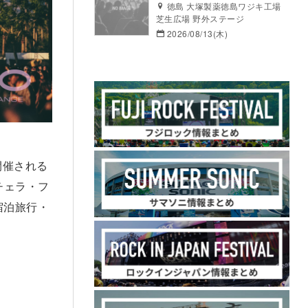
徳島 大塚製薬徳島ワジキ工場
芝生広場 野外ステージ
2026/08/13(木)
開催される
チェラ・フ
内宿泊旅行・