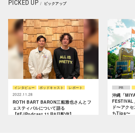
PICKED UP
ピックアップ
インタビュー
ポッドキャスト
レポート
PR
2022.11.28
沖縄「MIYA
FESTIV
ROTH BART BARON三船雅也さんとフ
ド〜アクセ
ェスティバルについて語る
ちTips〜
【#FJPodcast 11月8日配信】