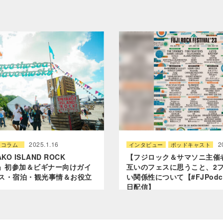
2025.1.16
2
コラム
インタビュー
ポッドキャスト
KO ISLAND ROCK
【フジロック＆サマソニ主催
AL」初参加＆ビギナー向けガイ
互いのフェスに思うこと、2
ス・宿泊・観光事情＆お役立
い関係性について【#FJPodca
日配信】