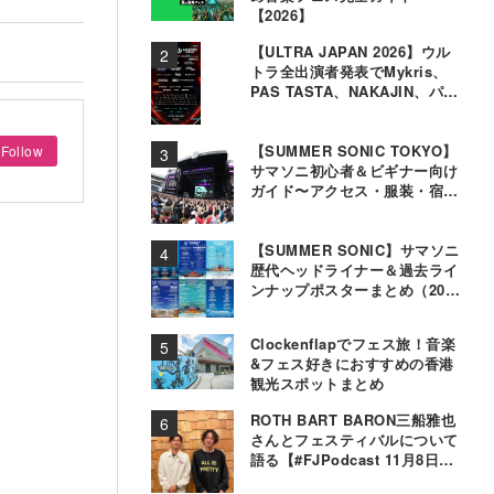
【2026】
【ULTRA JAPAN 2026】ウル
トラ全出演者発表でMykris、
PAS TASTA、NAKAJIN、パソ
コン音楽クラブら追加
【SUMMER SONIC TOKYO】
Follow
サマソニ初心者＆ビギナー向け
ガイド〜アクセス・服装・宿泊
事情〜
【SUMMER SONIC】サマソニ
歴代ヘッドライナー＆過去ライ
ンナップポスターまとめ（2000
年〜2025年）
Clockenflapでフェス旅！音楽
&フェス好きにおすすめの香港
観光スポットまとめ
ROTH BART BARON三船雅也
さんとフェスティバルについて
語る【#FJPodcast 11月8日配
信】