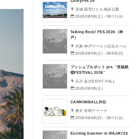
LuckyFes’26
茨城 国営ひたち海浜公園
2026/08/08(土) - 08/11(火)
Talking Rock! FES.2026（神
戸）
兵庫 神戸ワールド記念ホール
2026/08/08(土) - 08/09(日)
プッシュプルポット pre. “笑福絶
唱FESTIVAL 2026”
石川 金沢EIGHT HALL
2026/08/08(土)
CANNONBALL外伝
東京 有明アリーナ
2026/08/09(日) - 08/11(火)
Exciting Summer in WAJIKI’26