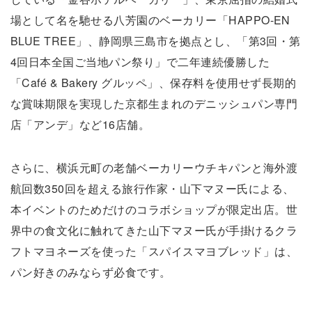
場として名を馳せる八芳園のベーカリー「HAPPO-EN
BLUE TREE」、静岡県三島市を拠点とし、「第3回・第
4回日本全国ご当地パン祭り」で二年連続優勝した
「Café & Bakery グルッペ」、保存料を使用せず長期的
な賞味期限を実現した京都生まれのデニッシュパン専門
店「アンデ」など16店舗。
さらに、横浜元町の老舗ベーカリーウチキパンと海外渡
航回数350回を超える旅行作家・山下マヌー氏による、
本イベントのためだけのコラボショップが限定出店。世
界中の食文化に触れてきた山下マヌー氏が手掛けるクラ
フトマヨネーズを使った「スパイスマヨブレッド」は、
パン好きのみならず必食です。