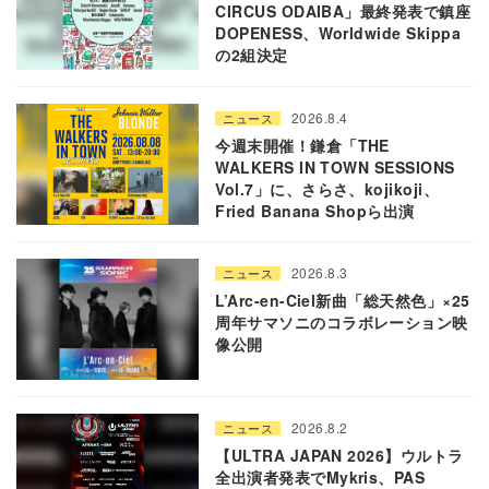
CIRCUS ODAIBA」最終発表で鎮座
DOPENESS、Worldwide Skippa
の2組決定
2026.8.4
ニュース
今週末開催！鎌倉「THE
WALKERS IN TOWN SESSIONS
Vol.7」に、さらさ、kojikoji、
Fried Banana Shopら出演
2026.8.3
ニュース
L’Arc-en-Ciel新曲「総天然色」×25
周年サマソニのコラボレーション映
像公開
2026.8.2
ニュース
【ULTRA JAPAN 2026】ウルトラ
全出演者発表でMykris、PAS