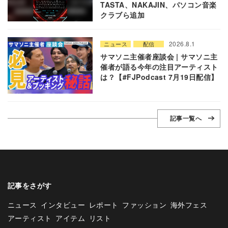
TASTA、NAKAJIN、パソコン音楽
クラブら追加
2026.8.1
ニュース
配信
サマソニ主催者座談会 | サマソニ主
催者が語る今年の注目アーティスト
は？【#FJPodcast 7月19日配信】
記事一覧へ
記事をさがす
ニュース
インタビュー
レポート
ファッション
海外フェス
アーティスト
アイテム
リスト