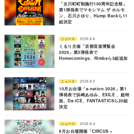
「女川町町制施行100周年記念祭」
第1弾発表でマキシマム ザ ホルモ
ン、石川さゆり、Hump Backら11
組決定
2026.8.6
ニュース
くるり主催「京都音楽博覧会
2026」第3弾発表で
Homecomings、Rimbaら3組追加
2026.8.5
ニュース
10月お台場「a-nation 2026」第1
弾発表で浜崎あゆみ、EXILE 、超特
急、Da-iCE、FANTASTICSら20組
決定
2026.8.4
ニュース
9月お台場開催「CIRCUS ×