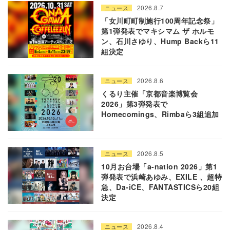
2026.8.7
ニュース
「女川町町制施行100周年記念祭」
第1弾発表でマキシマム ザ ホルモ
ン、石川さゆり、Hump Backら11
組決定
2026.8.6
ニュース
くるり主催「京都音楽博覧会
2026」第3弾発表で
Homecomings、Rimbaら3組追加
2026.8.5
ニュース
10月お台場「a-nation 2026」第1
弾発表で浜崎あゆみ、EXILE 、超特
急、Da-iCE、FANTASTICSら20組
決定
2026.8.4
ニュース