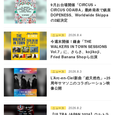
9月お台場開催「CIRCUS ×
CIRCUS ODAIBA」最終発表で鎮座
DOPENESS、Worldwide Skippa
の2組決定
2026.8.4
ニュース
今週末開催！鎌倉「THE
WALKERS IN TOWN SESSIONS
Vol.7」に、さらさ、kojikoji、
Fried Banana Shopら出演
2026.8.3
ニュース
L’Arc-en-Ciel新曲「総天然色」×25
周年サマソニのコラボレーション映
像公開
2026.8.2
ニュース
【ULTRA JAPAN 2026】ウルトラ