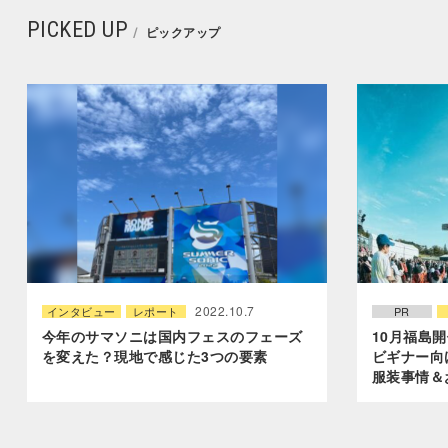
PICKED UP
ピックアップ
2022.10.7
インタビュー
レポート
PR
今年のサマソニは国内フェスのフェーズ
10月福島開
を変えた？現地で感じた3つの要素
ビギナー向
服装事情＆お