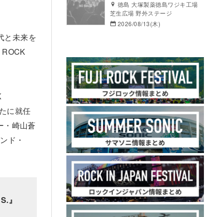
徳島 大塚製薬徳島ワジキ工場
芝生広場 野外ステージ
2026/08/13(木)
0代と未来を
 ROCK
K
新たに就任
ー・崎山蒼
バンド・
ES.』