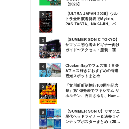
【2026】
【ULTRA JAPAN 2026】ウル
トラ全出演者発表でMykris、
PAS TASTA、NAKAJIN、パソ
コン音楽クラブら追加
【SUMMER SONIC TOKYO】
サマソニ初心者＆ビギナー向け
ガイド〜アクセス・服装・宿泊
事情〜
Clockenflapでフェス旅！音楽
&フェス好きにおすすめの香港
観光スポットまとめ
「女川町町制施行100周年記念
祭」第1弾発表でマキシマム ザ
ホルモン、石川さゆり、Hump
Backら11組決定
【SUMMER SONIC】サマソニ
歴代ヘッドライナー＆過去ライ
ンナップポスターまとめ（2000
年〜2025年）