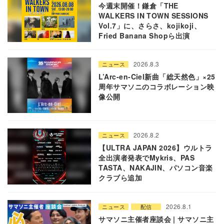
今週末開催！鎌倉「THE
WALKERS IN TOWN SESSIONS
Vol.7」に、さらさ、kojikoji、
Fried Banana Shopら出演
2026.8.3
ニュース
L’Arc-en-Ciel新曲「総天然色」×25
周年サマソニのコラボレーション映
像公開
2026.8.2
ニュース
【ULTRA JAPAN 2026】ウルトラ
全出演者発表でMykris、PAS
TASTA、NAKAJIN、パソコン音楽
クラブら追加
2026.8.1
ニュース
配信
サマソニ主催者座談会 | サマソニ主