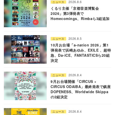
2026.8.6
ニュース
くるり主催「京都音楽博覧会
2026」第3弾発表で
Homecomings、Rimbaら3組追加
2026.8.5
ニュース
10月お台場「a-nation 2026」第1
弾発表で浜崎あゆみ、EXILE 、超特
急、Da-iCE、FANTASTICSら20組
決定
2026.8.4
ニュース
9月お台場開催「CIRCUS ×
CIRCUS ODAIBA」最終発表で鎮座
DOPENESS、Worldwide Skippa
の2組決定
2026.8.4
ニュース