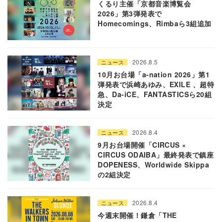
くるり主催「京都音楽博覧会
2026」第3弾発表で
Homecomings、Rimbaら3組追加
2026.8.5
ニュース
10月お台場「a-nation 2026」第1
弾発表で浜崎あゆみ、EXILE 、超特
急、Da-iCE、FANTASTICSら20組
決定
2026.8.4
ニュース
9月お台場開催「CIRCUS ×
CIRCUS ODAIBA」最終発表で鎮座
DOPENESS、Worldwide Skippa
の2組決定
2026.8.4
ニュース
今週末開催！鎌倉「THE