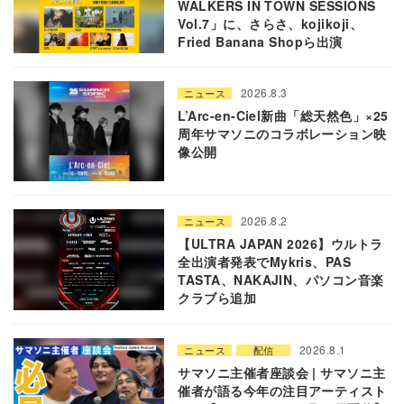
WALKERS IN TOWN SESSIONS
Vol.7」に、さらさ、kojikoji、
Fried Banana Shopら出演
2026.8.3
ニュース
L’Arc-en-Ciel新曲「総天然色」×25
周年サマソニのコラボレーション映
像公開
2026.8.2
ニュース
【ULTRA JAPAN 2026】ウルトラ
全出演者発表でMykris、PAS
TASTA、NAKAJIN、パソコン音楽
クラブら追加
2026.8.1
ニュース
配信
サマソニ主催者座談会 | サマソニ主
催者が語る今年の注目アーティスト