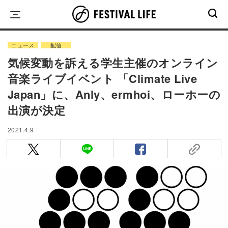
Skip
to
content
ニュース
配信
気候変動を訴える学生主催のオンライン
音楽ライブイベント 「Climate Live
Japan」に、Anly、ermhoi、ローホーの
出演が決定
2021.4.9