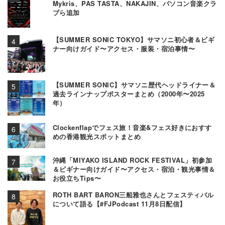
Mykris、PAS TASTA、NAKAJIN、パソコン音楽クラ
ブら追加
【SUMMER SONIC TOKYO】サマソニ初心者＆ビギ
ナー向けガイド〜アクセス・服装・宿泊事情〜
【SUMMER SONIC】サマソニ歴代ヘッドライナー＆
過去ラインナップポスターまとめ（2000年〜2025
年）
Clockenflapでフェス旅！音楽&フェス好きにおすす
めの香港観光スポットまとめ
沖縄「MIYAKO ISLAND ROCK FESTIVAL」初参加
＆ビギナー向けガイド〜アクセス・宿泊・観光事情＆
お役立ちTips〜
ROTH BART BARON三船雅也さんとフェスティバル
について語る【#FJPodcast 11月8日配信】