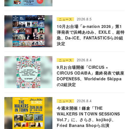
2026.8.5
ニュース
10月お台場「a-nation 2026」第1
弾発表で浜崎あゆみ、EXILE 、超特
急、Da-iCE、FANTASTICSら20組
決定
2026.8.4
ニュース
9月お台場開催「CIRCUS ×
CIRCUS ODAIBA」最終発表で鎮座
DOPENESS、Worldwide Skippa
の2組決定
2026.8.4
ニュース
今週末開催！鎌倉「THE
WALKERS IN TOWN SESSIONS
Vol.7」に、さらさ、kojikoji、
Fried Banana Shopら出演