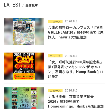
LATEST
最新記事
2026.8.8
ニュース
兵庫の無料ローカルフェス「ITAMI
GREENJAM’26」第4弾発表で七尾
旅人、nayutaの2組追加
2026.8.7
ニュース
「女川町町制施行100周年記念祭」
第1弾発表でマキシマム ザ ホルモ
ン、石川さゆり、Hump Backら11
組決定
2026.8.6
ニュース
くるり主催「京都音楽博覧会
2026」第3弾発表で
Homecomings、Rimbaら3組追加