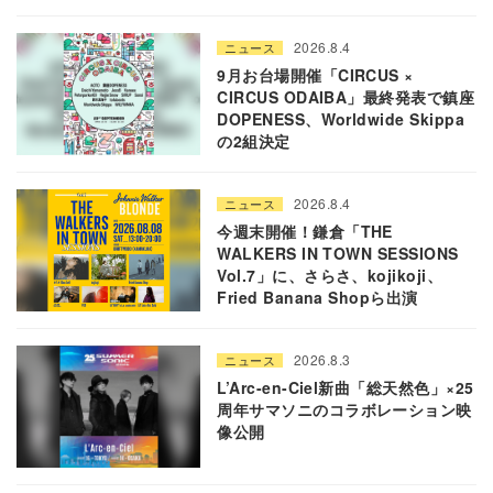
2026.8.4
ニュース
9月お台場開催「CIRCUS ×
CIRCUS ODAIBA」最終発表で鎮座
DOPENESS、Worldwide Skippa
の2組決定
2026.8.4
ニュース
今週末開催！鎌倉「THE
WALKERS IN TOWN SESSIONS
Vol.7」に、さらさ、kojikoji、
Fried Banana Shopら出演
2026.8.3
ニュース
L’Arc-en-Ciel新曲「総天然色」×25
周年サマソニのコラボレーション映
像公開