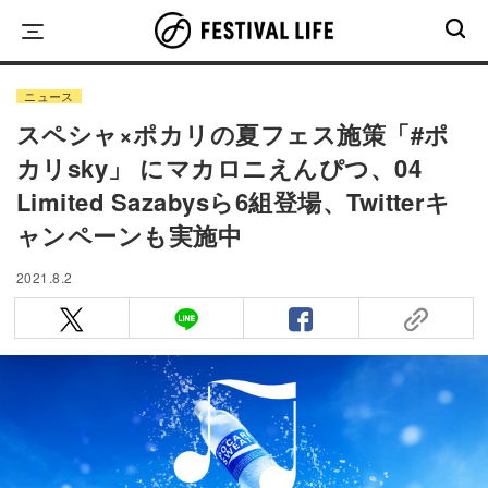
Skip
to
content
ニュース
スペシャ×ポカリの夏フェス施策「#ポ
カリsky」 にマカロニえんぴつ、04
Limited Sazabysら6組登場、Twitterキ
ャンペーンも実施中
2021.8.2