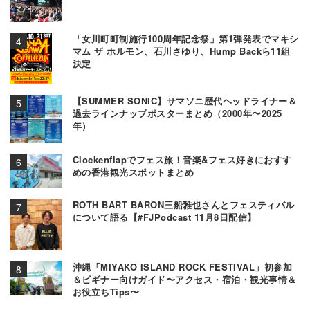
「女川町町制施行100周年記念祭」第1弾発表でマキシ
マム ザ ホルモン、石川さゆり、Hump Backら11組
決定
【SUMMER SONIC】サマソニ歴代ヘッドライナー＆
過去ラインナップポスターまとめ（2000年〜2025
年）
Clockenflapでフェス旅！音楽&フェス好きにおすす
めの香港観光スポットまとめ
ROTH BART BARON三船雅也さんとフェスティバル
について語る【#FJPodcast 11月8日配信】
沖縄「MIYAKO ISLAND ROCK FESTIVAL」初参加
＆ビギナー向けガイド〜アクセス・宿泊・観光事情＆
お役立ちTips〜