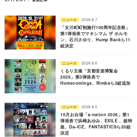
2026.8.7
ニュース
「女川町町制施行100周年記念祭」
第1弾発表でマキシマム ザ ホルモ
ン、石川さゆり、Hump Backら11
組決定
2026.8.6
ニュース
くるり主催「京都音楽博覧会
2026」第3弾発表で
Homecomings、Rimbaら3組追加
2026.8.5
ニュース
10月お台場「a-nation 2026」第1
弾発表で浜崎あゆみ、EXILE 、超特
急、Da-iCE、FANTASTICSら20組
決定