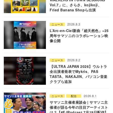
Vol.7」に、さらさ、kojikoji、
Fried Banana Shopら出演
2026.8.3
ニュース
L’Arc-en-Ciel新曲「総天然色」×25
周年サマソニのコラボレーション映
像公開
2026.8.2
ニュース
【ULTRA JAPAN 2026】ウルトラ
全出演者発表でMykris、PAS
TASTA、NAKAJIN、パソコン音楽
クラブら追加
2026.8.1
ニュース
配信
サマソニ主催者座談会 | サマソニ主
催者が語る今年の注目アーティスト
は？【#FJPodcast 7月19日配信】