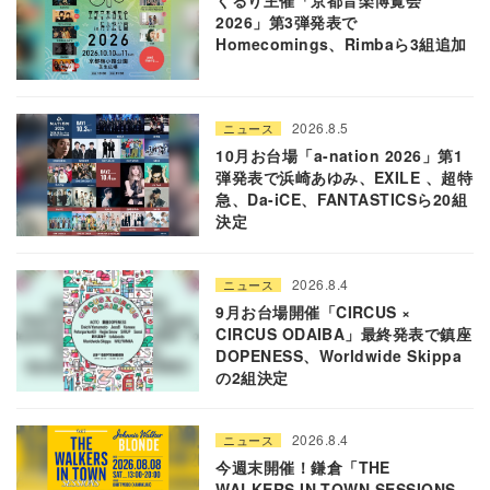
くるり主催「京都音楽博覧会
2026」第3弾発表で
Homecomings、Rimbaら3組追加
2026.8.5
ニュース
10月お台場「a-nation 2026」第1
弾発表で浜崎あゆみ、EXILE 、超特
急、Da-iCE、FANTASTICSら20組
決定
2026.8.4
ニュース
9月お台場開催「CIRCUS ×
CIRCUS ODAIBA」最終発表で鎮座
DOPENESS、Worldwide Skippa
の2組決定
2026.8.4
ニュース
今週末開催！鎌倉「THE
WALKERS IN TOWN SESSIONS