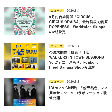
2026.8.4
ニュース
9月お台場開催「CIRCUS ×
CIRCUS ODAIBA」最終発表で鎮座
DOPENESS、Worldwide Skippa
の2組決定
2026.8.4
ニュース
今週末開催！鎌倉「THE
WALKERS IN TOWN SESSIONS
Vol.7」に、さらさ、kojikoji、
Fried Banana Shopら出演
2026.8.3
ニュース
L’Arc-en-Ciel新曲「総天然色」×25
周年サマソニのコラボレーション映
像公開