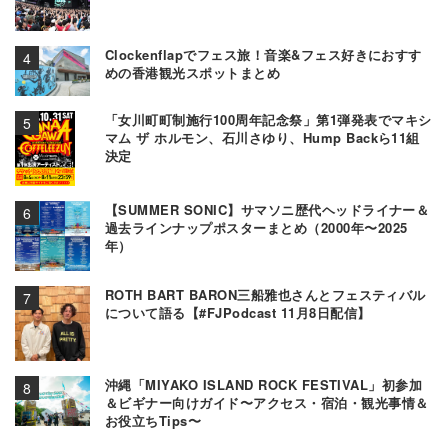
Clockenflapでフェス旅！音楽&フェス好きにおすす
めの香港観光スポットまとめ
「女川町町制施行100周年記念祭」第1弾発表でマキシ
マム ザ ホルモン、石川さゆり、Hump Backら11組
決定
【SUMMER SONIC】サマソニ歴代ヘッドライナー＆
過去ラインナップポスターまとめ（2000年〜2025
年）
ROTH BART BARON三船雅也さんとフェスティバル
について語る【#FJPodcast 11月8日配信】
沖縄「MIYAKO ISLAND ROCK FESTIVAL」初参加
＆ビギナー向けガイド〜アクセス・宿泊・観光事情＆
お役立ちTips〜