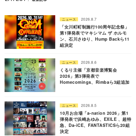
2026.8.7
ニュース
「女川町町制施行100周年記念祭」
第1弾発表でマキシマム ザ ホルモ
ン、石川さゆり、Hump Backら11
組決定
2026.8.6
ニュース
くるり主催「京都音楽博覧会
2026」第3弾発表で
Homecomings、Rimbaら3組追加
2026.8.5
ニュース
10月お台場「a-nation 2026」第1
弾発表で浜崎あゆみ、EXILE 、超特
急、Da-iCE、FANTASTICSら20組
決定