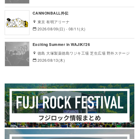
CANNONBALL外伝
東京 有明アリーナ
2026/08/09(日) - 08/11(火)
Exciting Summer in WAJIKI’26
徳島 大塚製薬徳島ワジキ工場 芝生広場 野外ステージ
2026/08/13(木)