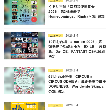
2026.8.6
ニュース
くるり主催「京都音楽博覧会
2026」第3弾発表で
Homecomings、Rimbaら3組追加
2026.8.5
ニュース
10月お台場「a-nation 2026」第1
弾発表で浜崎あゆみ、EXILE 、超特
急、Da-iCE、FANTASTICSら20組
決定
2026.8.4
ニュース
9月お台場開催「CIRCUS ×
CIRCUS ODAIBA」最終発表で鎮座
DOPENESS、Worldwide Skippa
の2組決定
2026.8.4
ニュース