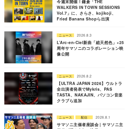
今週末開催！鎌倉「THE
WALKERS IN TOWN SESSIONS
Vol.7」に、さらさ、kojikoji、
Fried Banana Shopら出演
2026.8.3
ニュース
L’Arc-en-Ciel新曲「総天然色」×25
周年サマソニのコラボレーション映
像公開
2026.8.2
ニュース
【ULTRA JAPAN 2026】ウルトラ
全出演者発表でMykris、PAS
TASTA、NAKAJIN、パソコン音楽
クラブら追加
2026.8.1
ニュース
配信
サマソニ主催者座談会 | サマソニ主