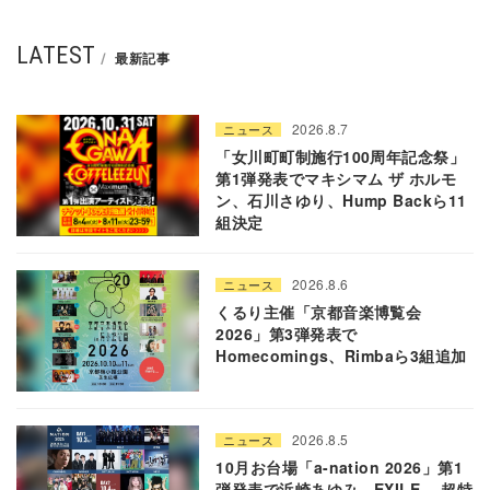
LATEST
最新記事
2026.8.7
ニュース
「女川町町制施行100周年記念祭」
第1弾発表でマキシマム ザ ホルモ
ン、石川さゆり、Hump Backら11
組決定
2026.8.6
ニュース
くるり主催「京都音楽博覧会
2026」第3弾発表で
Homecomings、Rimbaら3組追加
2026.8.5
ニュース
10月お台場「a-nation 2026」第1
弾発表で浜崎あゆみ、EXILE 、超特