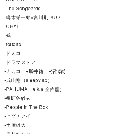
-The Songbards
-樽木栄一郎×宮川剛DUO
-CHAI
-鶴
-toitoitoi
-ドミコ
-ドラマストア
-ナカコー+勝井祐二+沼澤尚
-成山剛（sleepy.ab）
-PAHUMA（a.k.a 金佑龍）
-番匠谷紗衣
-People In The Box
-ヒグチアイ
-土屋雄太
-眉村ちあき