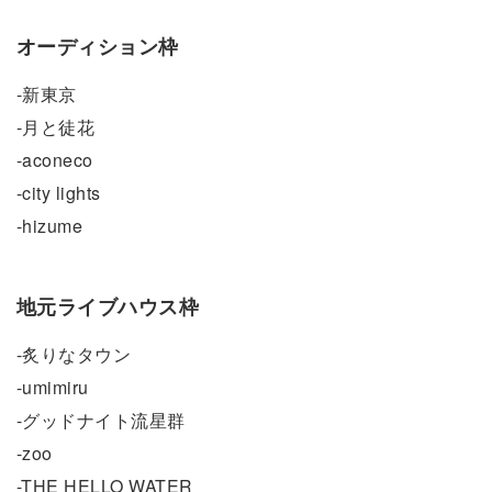
オーディション枠
-新東京
-月と徒花
-aconeco
-city lights
-hizume
地元ライブハウス枠
-炙りなタウン
-umimiru
-グッドナイト流星群
-zoo
-THE HELLO WATER