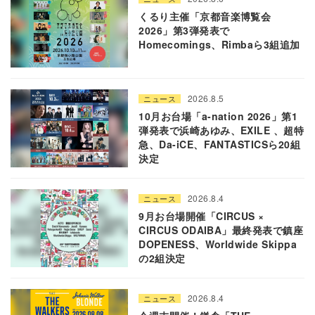
くるり主催「京都音楽博覧会
2026」第3弾発表で
Homecomings、Rimbaら3組追加
2026.8.5
ニュース
10月お台場「a-nation 2026」第1
弾発表で浜崎あゆみ、EXILE 、超特
急、Da-iCE、FANTASTICSら20組
決定
2026.8.4
ニュース
9月お台場開催「CIRCUS ×
CIRCUS ODAIBA」最終発表で鎮座
DOPENESS、Worldwide Skippa
の2組決定
2026.8.4
ニュース