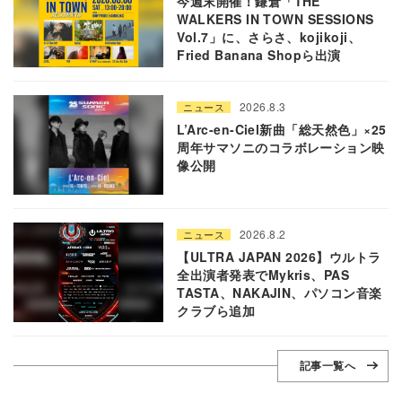
今週末開催！鎌倉「THE
WALKERS IN TOWN SESSIONS
Vol.7」に、さらさ、kojikoji、
Fried Banana Shopら出演
2026.8.3
ニュース
L’Arc-en-Ciel新曲「総天然色」×25
周年サマソニのコラボレーション映
像公開
2026.8.2
ニュース
【ULTRA JAPAN 2026】ウルトラ
全出演者発表でMykris、PAS
TASTA、NAKAJIN、パソコン音楽
クラブら追加
記事一覧へ