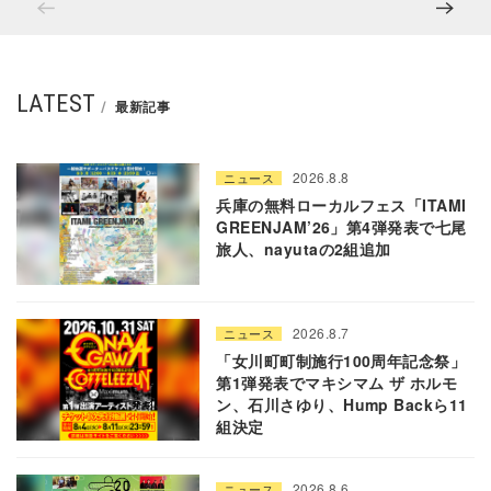
LATEST
最新記事
2026.8.8
ニュース
兵庫の無料ローカルフェス「ITAMI
GREENJAM’26」第4弾発表で七尾
旅人、nayutaの2組追加
2026.8.7
ニュース
「女川町町制施行100周年記念祭」
第1弾発表でマキシマム ザ ホルモ
ン、石川さゆり、Hump Backら11
組決定
2026.8.6
ニュース