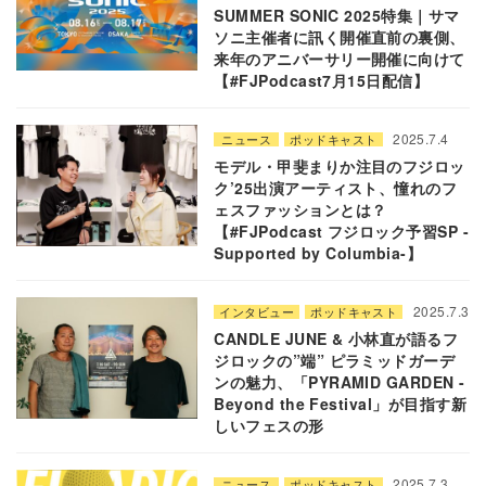
SUMMER SONIC 2025特集｜サマ
ソニ主催者に訊く開催直前の裏側、
来年のアニバーサリー開催に向けて
【#FJPodcast7月15日配信】
2025.7.4
ニュース
ポッドキャスト
モデル・甲斐まりか注目のフジロッ
ク’25出演アーティスト、憧れのフ
ェスファッションとは？
【#FJPodcast フジロック予習SP -
Supported by Columbia-】
2025.7.3
インタビュー
ポッドキャスト
CANDLE JUNE & 小林直が語るフ
ジロックの”端” ピラミッドガーデ
ンの魅力、「PYRAMID GARDEN -
Beyond the Festival」が目指す新
しいフェスの形
2025.7.3
ニュース
ポッドキャスト