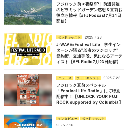
フジロック前々夜祭SP｜前週開催
のピラミッドガーデン感想＆直前お
役立ち情報【#FJPodcast7月24日
配信】
2025.7.23
ポッドキャスト
J-WAVE×Festival Life | 学生イン
ターンが語る”若者のフジロック”
節約術、交通手段、気になるアーテ
ィスト【#FLRadio7月23日配信】
2025.7.22
ニュース
ポッドキャスト
フジロック直前スペシャル
「Festival Life Radio」にて特別
配信中！【UNLOCK YOUR FUJI
ROCK supported by Columbia】
インタビュー
ポッドキャスト
2025.7.16